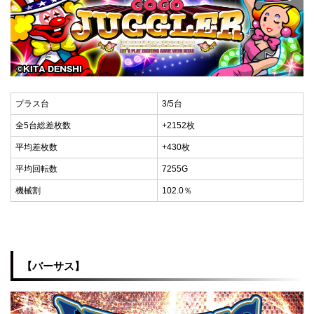
プラス台
3/5台
全5台総差枚数
+2152枚
平均差枚数
+430枚
平均回転数
7255G
機械割
102.0％
【バーサス】