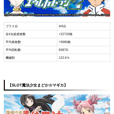
プラス台
4/4台
全4台総差枚数
+22720枚
平均差枚数
+5680枚
平均回転数
8387G
機械割
122.6％
【SLOT魔法少女まどか☆マギカ】