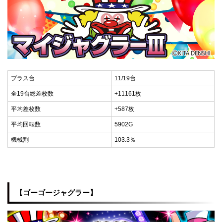
プラス台
11/19台
全19台総差枚数
+11161枚
平均差枚数
+587枚
平均回転数
5902G
機械割
103.3％
【ゴーゴージャグラー】