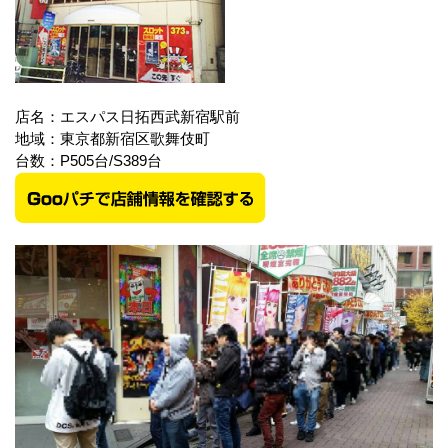
店名：エスパス日拓西武新宿駅前
地域：東京都新宿区歌舞伎町
台数：P505台/S389台