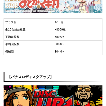
プラス台
4/10台
全10台総差枚数
+8059枚
平均差枚数
+806枚
平均回転数
5884G
機械割
104.6％
【パチスロディスクアップ】