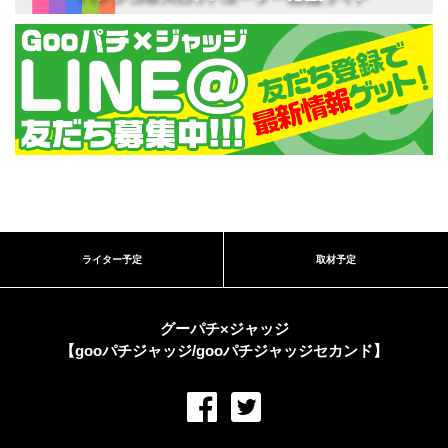
ライター予定
取材予定
グーパチ×ジャッジ
【gooパチジャッジ/gooパチジャッジセカンド】