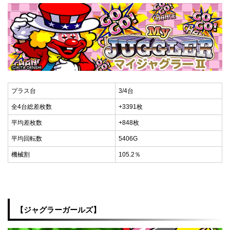
プラス台
3/4台
全4台総差枚数
+3391枚
平均差枚数
+848枚
平均回転数
5406G
機械割
105.2％
【ジャグラーガールズ】