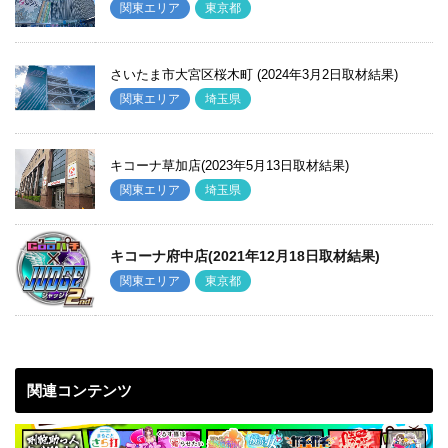
関東エリア
東京都
さいたま市大宮区桜木町 (2024年3月2日取材結果)
関東エリア
埼玉県
キコーナ草加店(2023年5月13日取材結果)
関東エリア
埼玉県
キコーナ府中店(2021年12月18日取材結果)
関東エリア
東京都
関連コンテンツ