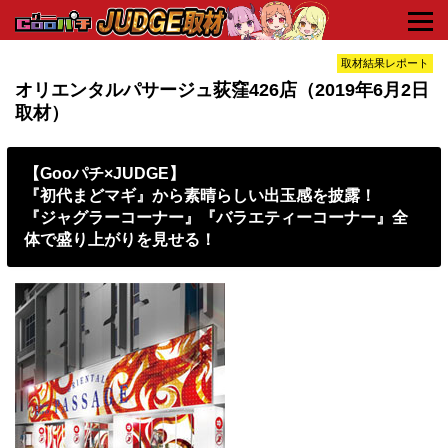
HOME
取材結果レポート
オリエンタルパサージュ荻窪426店（2019年6月2日取材）
取材結果レポート
オリエンタルパサージュ荻窪426店（2019年6月2日
取材）
【Gooパチ×JUDGE】
『初代まどマギ』から素晴らしい出玉感を披露！
『ジャグラーコーナー』『バラエティーコーナー』全
体で盛り上がりを見せる！