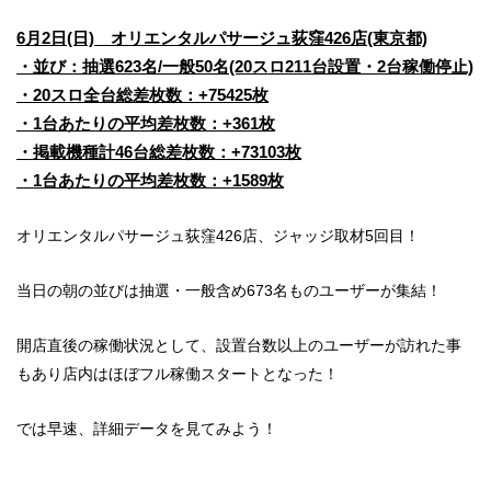
6月2日(日) オリエンタルパサージュ荻窪426店(東京都)
・並び：抽選623名/一般50名(20スロ211台設置・2台稼働停止)
・20スロ全台総差枚数：+75425枚
・1台あたりの平均差枚数：+361枚
・掲載機種計46台総差枚数：+73103枚
・1台あたりの平均差枚数：+1589枚
オリエンタルパサージュ荻窪426店、ジャッジ取材5回目！
当日の朝の並びは抽選・一般含め673名ものユーザーが集結！
開店直後の稼働状況として、設置台数以上のユーザーが訪れた事
もあり店内はほぼフル稼働スタートとなった！
では早速、詳細データを見てみよう！