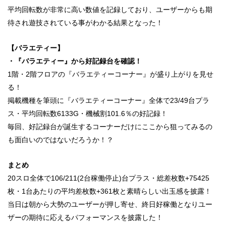
平均回転数が非常に高い数値を記録しており、ユーザーからも期
待され遊技されている事がわかる結果となった！
【バラエティー】
・『バラエティー』から好記録台を確認！
1階・2階フロアの『バラエティーコーナー』が盛り上がりを見せ
る！
掲載機種を筆頭に『バラエティーコーナー』全体で23/49台プラ
ス・平均回転数6133G・機械割101.6％の好記録！
毎回、好記録台が誕生するコーナーだけにここから狙ってみるの
も面白いのではないだろうか！？
まとめ
20スロ全体で106/211(2台稼働停止)台プラス・総差枚数+75425
枚・1台あたりの平均差枚数+361枚と素晴らしい出玉感を披露！
当日は朝から大勢のユーザーが押し寄せ、終日好稼働となりユー
ザーの期待に応えるパフォーマンスを披露した！