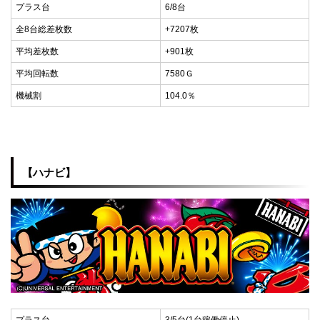
プラス台
6/8台
全8台総差枚数
+7207枚
平均差枚数
+901枚
平均回転数
7580Ｇ
機械割
104.0％
【ハナビ】