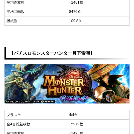
平均差枚数
+2481枚
平均回転数
8470Ｇ
機械割
109.8％
【パチスロモンスターハンター月下雷鳴】
プラス台
4/4台
全4台総差枚数
+5979枚
平均差枚数
+1495枚