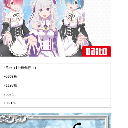
4/6台（1台稼働停止）
+5968枚
+1193枚
7657G
105.1％