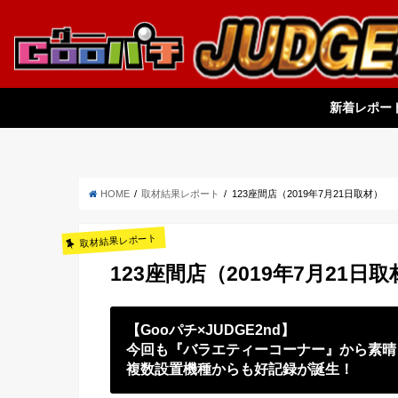
新着レポー
HOME
取材結果レポート
123座間店（2019年7月21日取材）
取材結果レポート
123座間店（2019年7月21日取
【Gooパチ×JUDGE2nd】
今回も『バラエティーコーナー』から素晴
複数設置機種からも好記録が誕生！