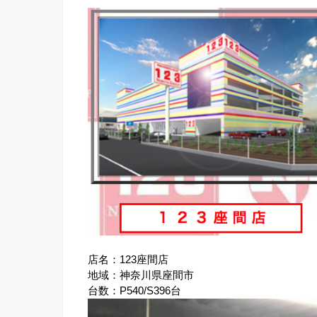
店名：123座間店
地域：神奈川県座間市
台数：P540/S396台