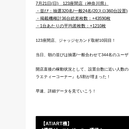
7月21日(日) 123座間店（神奈川県）
・並び：抽選320名/一般24名(20スロ360台設置)
・掲載機種計36台総差枚数：+43590枚
・1台あたりの平均差枚数：+1210枚
123座間店、ジャッジセカンド取材10回目！
当日、朝の並びは抽選/一般合わせて344名のユー
開店直後の稼動状況として、設置台数に近い人数の
ラエティーコーナー』も5割が埋まった！
早速、詳細データを見ていこう！
ジャッジ！！☛
【AT/ART機】