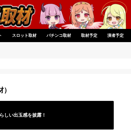
ト
スロット取材
パチンコ取材
取材予定
演者予定
材）
らしい出玉感を披露！