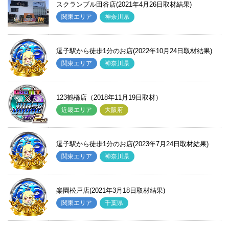
スクランブル田谷店(2021年4月26日取材結果)
関東エリア
神奈川県
逗子駅から徒歩1分のお店(2022年10月24日取材結果)
関東エリア
神奈川県
123鶴橋店（2018年11月19日取材）
近畿エリア
大阪府
逗子駅から徒歩1分のお店(2023年7月24日取材結果)
関東エリア
神奈川県
楽園松戸店(2021年3月18日取材結果)
関東エリア
千葉県