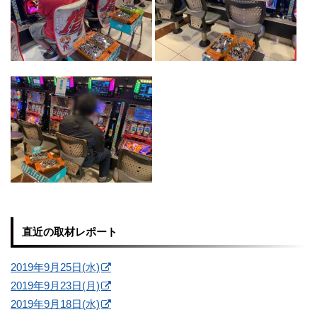
直近の取材レポート
2019年9月25日(水)
2019年9月23日(月)
2019年9月18日(水)