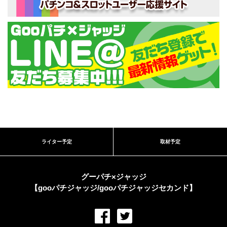
ライター予定
取材予定
グーパチ×ジャッジ
【gooパチジャッジ/gooパチジャッジセカンド】