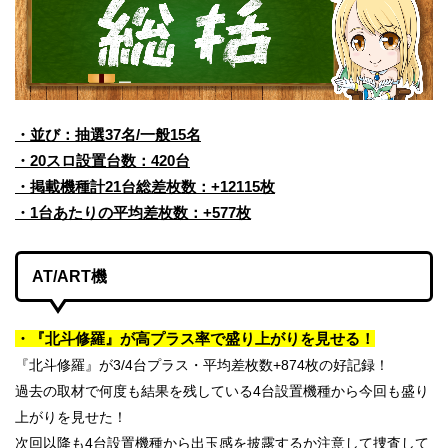
・並び：抽選37名/一般15名
・20スロ設置台数：420台
・掲載機種計21台総差枚数：+12115枚
・1台あたりの平均差枚数：+577枚
AT/ART機
・『北斗修羅』が高プラス率で盛り上がりを見せる！
『北斗修羅』が3/4台プラス・平均差枚数+874枚の好記録！
過去の取材で何度も結果を残している4台設置機種から今回も盛り
上がりを見せた！
次回以降も4台設置機種から出玉感を披露するか注意して捜査して