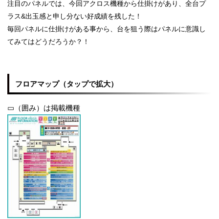
注目のパネルでは、今回アクロス機種から仕掛けがあり、全台プ
ラス&出玉感と申し分ない好成績を残した！
毎回パネルに仕掛けがある事から、台を狙う際はパネルに意識し
てみてはどうだろうか？！
フロアマップ（タップで拡大）
▭（囲み）は掲載機種