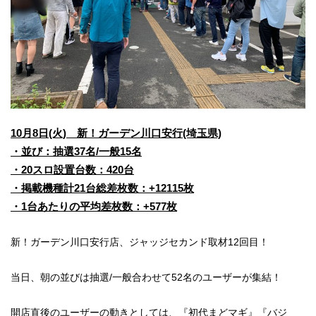
10月8日(火) 新！ガーデン川口安行(埼玉県)
・並び：抽選37名/一般15名
・20スロ設置台数：420台
・掲載機種計21台総差枚数：+12115枚
・1台あたりの平均差枚数：+577枚
新！ガーデン川口安行店、ジャッジセカンド取材12回目！
当日、朝の並びは抽選/一般合わせて52名のユーザーが集結！
開店直後のユーザーの動きとしては、『初代まどマギ』『バジ