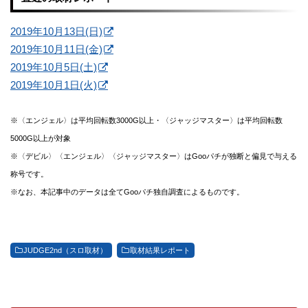
2019年10月13日(日)
2019年10月11日(金)
2019年10月5日(土)
2019年10月1日(火)
※〈エンジェル〉は平均回転数3000G以上・〈ジャッジマスター〉は平均回転数
5000G以上が対象
※〈デビル〉〈エンジェル〉〈ジャッジマスター〉はGooパチが独断と偏見で与える
称号です。
※なお、本記事中のデータは全てGooパチ独自調査によるものです。
JUDGE2nd（スロ取材）
取材結果レポート