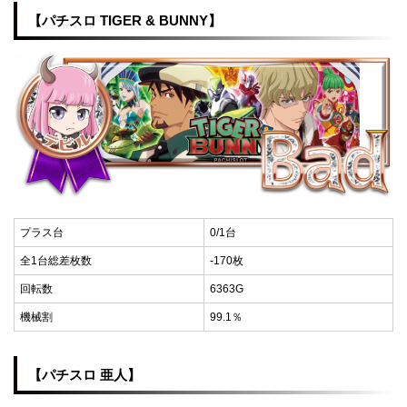
【パチスロ TIGER & BUNNY】
プラス台
0/1台
全1台総差枚数
-170枚
回転数
6363G
機械割
99.1％
【パチスロ 亜人】