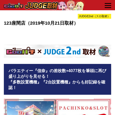
HOME
JUDGE2nd（スロ取材）
123座間店（2019年10月21日取材）
JUDGE2nd（スロ取材）
123座間店（2019年10月21日取材）
バラエティー『信奈』の差枚数+4077枚を筆頭に再び
盛り上がりを見せる！
『多数設置機種』『2台設置機種』からも好記録を確
認！