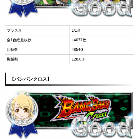
プラス台
1/1台
全1台総差枚数
+4077枚
回転数
4854G
機械割
128.0％
【バンバンクロス】