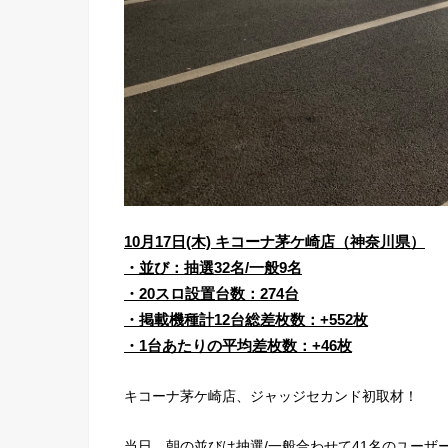
10月17日(木) キコーナ茅ケ崎店（神奈川県）
・並び：抽選32名/一般9名
・20スロ設置台数：274台
・掲載機種計12台総差枚数：+552枚
・1台あたりの平均差枚数：+46枚
キコーナ茅ケ崎店、ジャッジセカンド初取材！
当日、朝の並びは抽選/一般合わせて41名のユーザ