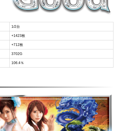
1/2台
+1423枚
+712枚
3702G
106.4％