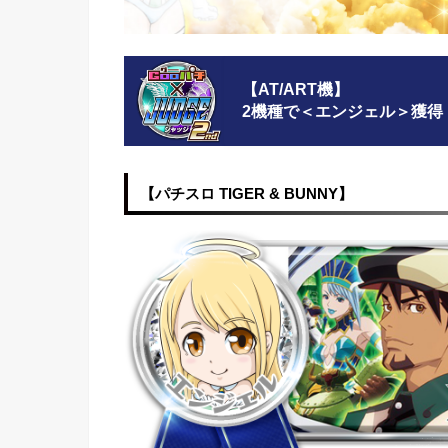
【AT/ART機】
2機種で＜エンジェル＞獲得
【パチスロ TIGER & BUNNY】