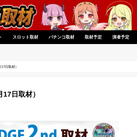
ト
スロット取材
パチンコ取材
取材予定
演者予定
月17日取材）
月17日取材）