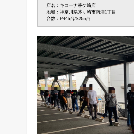
店名：キコーナ茅ケ崎店
地域：神奈川県茅ヶ崎市南湖1丁目
台数：P445台/S255台