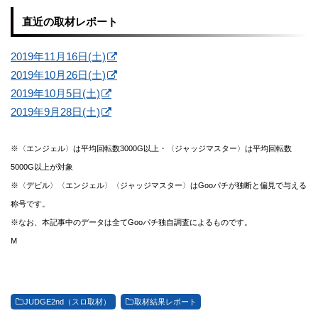
直近の取材レポート
2019年11月16日(土)
2019年10月26日(土)
2019年10月5日(土)
2019年9月28日(土)
※〈エンジェル〉は平均回転数3000G以上・〈ジャッジマスター〉は平均回転数
5000G以上が対象
※〈デビル〉〈エンジェル〉〈ジャッジマスター〉はGooパチが独断と偏見で与える
称号です。
※なお、本記事中のデータは全てGooパチ独自調査によるものです。
M
JUDGE2nd（スロ取材）
取材結果レポート