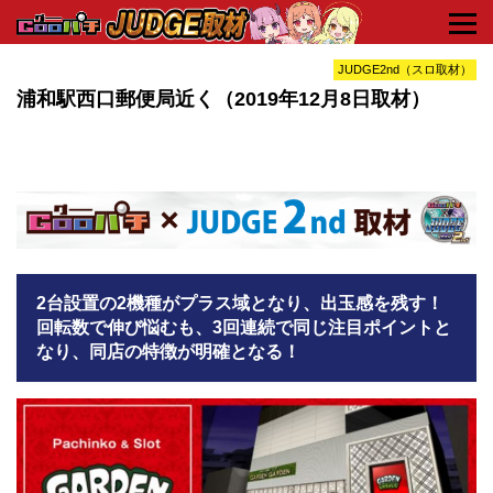
HOME
JUDGE2nd（スロ取材）
浦和駅西口郵便局近く（2019年12月8日取材）
JUDGE2nd（スロ取材）
浦和駅西口郵便局近く（2019年12月8日取材）
2台設置の2機種がプラス域となり、出玉感を残す！
回転数で伸び悩むも、3回連続で同じ注目ポイントと
なり、同店の特徴が明確となる！