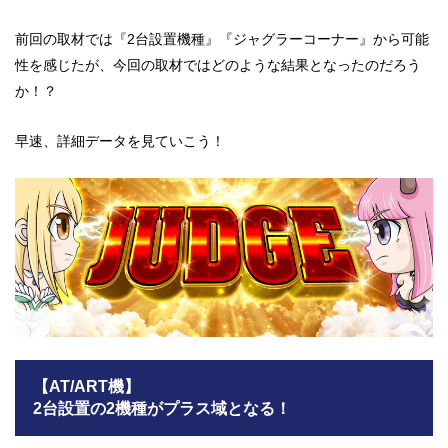
前回の取材では『2台設置機種』『ジャグラーコーナー』から可能
性を感じたが、今回の取材ではどのような結果となったのだろう
か！？
早速、詳細データを見ていこう！
【AT/ART機】
2台設置の2機種がプラス域となる！