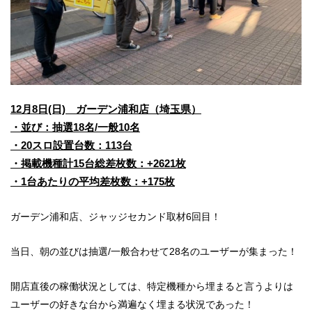
12月8日(日) ガーデン浦和店（埼玉県）
・並び：抽選18名/一般10名
・20スロ設置台数：113台
・掲載機種計15台総差枚数：+2621枚
・1台あたりの平均差枚数：+175枚
ガーデン浦和店、ジャッジセカンド取材6回目！
当日、朝の並びは抽選/一般合わせて28名のユーザーが集まった！
開店直後の稼働状況としては、特定機種から埋まると言うよりは
ユーザーの好きな台から満遍なく埋まる状況であった！