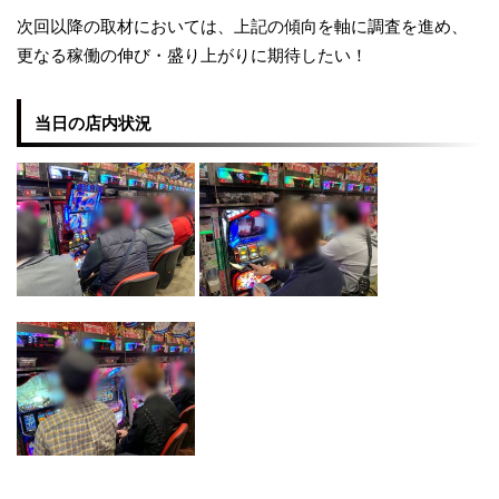
次回以降の取材においては、上記の傾向を軸に調査を進め、
更なる稼働の伸び・盛り上がりに期待したい！
当日の店内状況