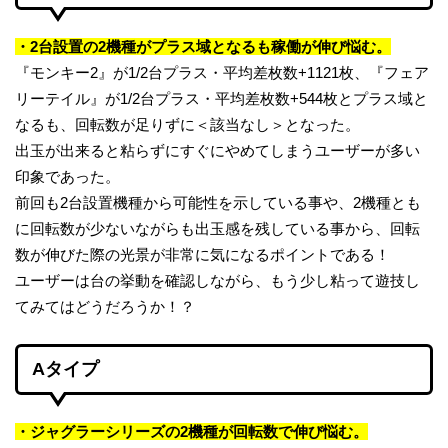
・2台設置の2機種がプラス域となるも稼働が伸び悩む。
『モンキー2』が1/2台プラス・平均差枚数+1121枚、『フェア
リーテイル』が1/2台プラス・平均差枚数+544枚とプラス域と
なるも、回転数が足りずに＜該当なし＞となった。
出玉が出来ると粘らずにすぐにやめてしまうユーザーが多い
印象であった。
前回も2台設置機種から可能性を示している事や、2機種とも
に回転数が少ないながらも出玉感を残している事から、回転
数が伸びた際の光景が非常に気になるポイントである！
ユーザーは台の挙動を確認しながら、もう少し粘って遊技し
てみてはどうだろうか！？
Aタイプ
・ジャグラーシリーズの2機種が回転数で伸び悩む。