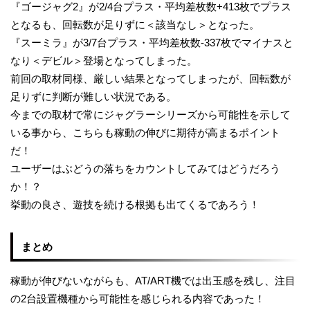
『ゴージャグ2』が2/4台プラス・平均差枚数+413枚でプラス
となるも、回転数が足りずに＜該当なし＞となった。
『スーミラ』が3/7台プラス・平均差枚数-337枚でマイナスと
なり＜デビル＞登場となってしまった。
前回の取材同様、厳しい結果となってしまったが、回転数が
足りずに判断が難しい状況である。
今までの取材で常にジャグラーシリーズから可能性を示して
いる事から、こちらも稼動の伸びに期待が高まるポイント
だ！
ユーザーはぶどうの落ちをカウントしてみてはどうだろう
か！？
挙動の良さ、遊技を続ける根拠も出てくるであろう！
まとめ
稼動が伸びないながらも、AT/ART機では出玉感を残し、注目
の2台設置機種から可能性を感じられる内容であった！