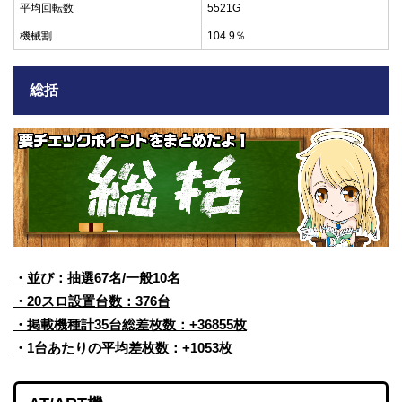
平均回転数
5521G
機械割
104.9％
総括
・並び：抽選67名/一般10名
・20スロ設置台数：376台
・掲載機種計35台総差枚数：+36855枚
・1台あたりの平均差枚数：+1053枚