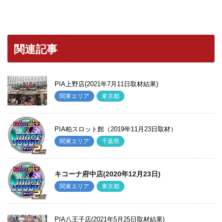
関連記事
PIA上野店(2021年7月11日取材結果)
関東エリア
東京都
PIA柏スロット館（2019年11月23日取材）
関東エリア
千葉県
キコーナ府中店(2020年12月23日)
関東エリア
東京都
PIA八王子店(2021年5月25日取材結果)