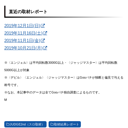
直近の取材レポート
2019年12月1日(日)
2019年11月16日(土)
2019年11月1日(金)
2019年10月21日(月)
※〈エンジェル〉は平均回転数3000G以上・〈ジャッジマスター〉は平均回転数
5000G以上が対象
※〈デビル〉〈エンジェル〉〈ジャッジマスター〉はGooパチが独断と偏見で与える
称号です。
※なお、本記事中のデータは全てGooパチ独自調査によるものです。
M
JUDGE2nd（スロ取材）
取材結果レポート