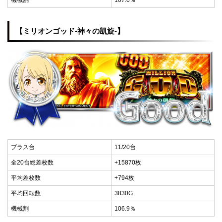
【ミリオンゴッド‐神々の凱旋‐】
プラス台
11/20台
全20台総差枚数
+15870枚
平均差枚数
+794枚
平均回転数
3830G
機械割
106.9％