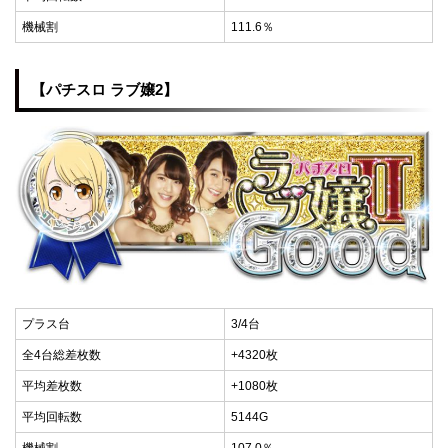
機械割
111.6％
【パチスロ ラブ嬢2】
プラス台
3/4台
全4台総差枚数
+4320枚
平均差枚数
+1080枚
平均回転数
5144G
機械割
107.0％