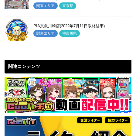
関東エリア
東京都
PIA京急川崎店(2022年7月11日取材結果)
関東エリア
神奈川県
関連コンテンツ