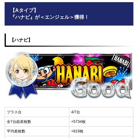
【Aタイプ】
『ハナビ』が＜エンジェル＞獲得！
【ハナビ】
プラス台
4/7台
全7台総差枚数
+5734枚
平均差枚数
+819枚