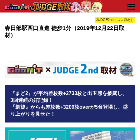
HOME
JUDGE2nd（スロ取材）
春日部駅西口直進 徒歩1分（2019年12月22日取材）
JUDGE2nd（スロ取材）
春日部駅西口直進 徒歩1分（2019年12月22日取
材）
『まど2』が平均差枚数+2733枚と出玉感を披露し、
3回連続の好記録！
『凱旋』からも差枚数+3200枚overが5台登場し、盛
り上がりを見せた！