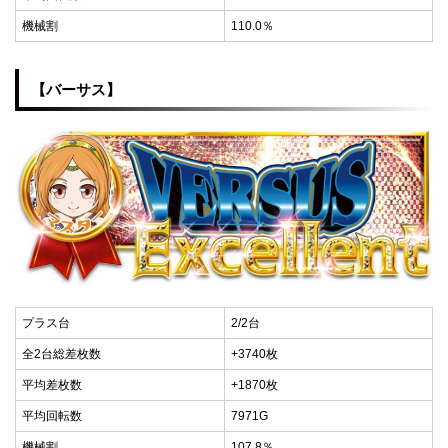
機械割
110.0％
【バーサス】
プラス台
2/2台
全2台総差枚数
+3740枚
平均差枚数
+1870枚
平均回転数
7971G
機械割
107.8％