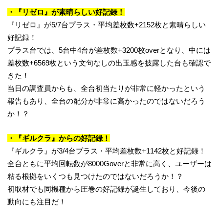
・『リゼロ』が素晴らしい好記録！
『リゼロ』が5/7台プラス・平均差枚数+2152枚と素晴らしい
好記録！
プラス台では、5台中4台が差枚数+3200枚overとなり、中には
差枚数+6569枚という文句なしの出玉感を披露した台も確認で
きた！
当日の調査員からも、全台初当たりが非常に軽かったという
報告もあり、全台の配分が非常に高かったのではないだろう
か！？
・『ギルクラ』からの好記録！
『ギルクラ』が3/4台プラス・平均差枚数+1142枚と好記録！
全台ともに平均回転数が8000Goverと非常に高く、ユーザーは
粘る根拠をいくつも見つけたのではないだろうか！？
初取材でも同機種から圧巻の好記録が誕生しており、今後の
動向にも注目だ！