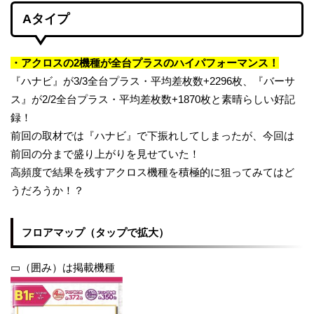
Aタイプ
・アクロスの2機種が全台プラスのハイパフォーマンス！
『ハナビ』が3/3全台プラス・平均差枚数+2296枚、『バーサ
ス』が2/2全台プラス・平均差枚数+1870枚と素晴らしい好記
録！
前回の取材では『ハナビ』で下振れしてしまったが、今回は
前回の分まで盛り上がりを見せていた！
高頻度で結果を残すアクロス機種を積極的に狙ってみてはど
うだろうか！？
フロアマップ（タップで拡大）
▭（囲み）は掲載機種