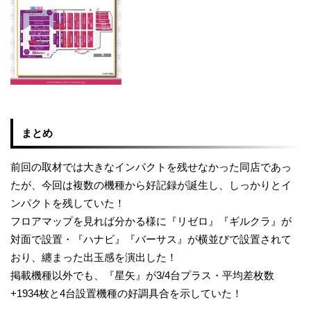
まとめ
前回の取材では大きなインパクトを残せなかった同店であっ
たが、今回は複数の機種から好記録が誕生し、しっかりとイ
ンパクトを残していた！
フロアマップを見れば分かる様に『リゼロ』『ギルクラ』が
対面で設置・『ハナビ』『バーサス』が横並びで設置されて
おり、纏まった出玉感を演出した！
掲載機種以外でも、『星矢』が3/4台プラス・平均差枚数
+1934枚と4台設置機種の好調具合を示していた！