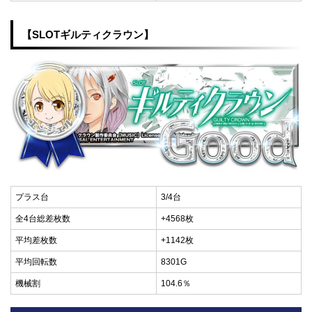
【SLOTギルティクラウン】
プラス台
3/4台
全4台総差枚数
+4568枚
平均差枚数
+1142枚
平均回転数
8301G
機械割
104.6％