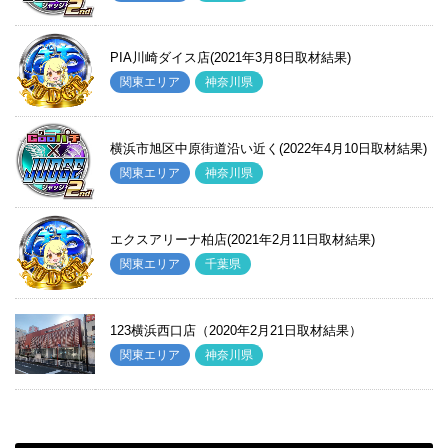
PIA川崎ダイス店(2021年3月8日取材結果)
関東エリア
神奈川県
横浜市旭区中原街道沿い近く(2022年4月10日取材結果)
関東エリア
神奈川県
エクスアリーナ柏店(2021年2月11日取材結果)
関東エリア
千葉県
123横浜西口店（2020年2月21日取材結果）
関東エリア
神奈川県