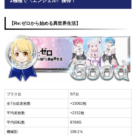
2機種で〈エンジェル〉獲得！
【Re:ゼロから始める異世界生活】
プラス台
5/7台
全7台総差枚数
+15062枚
平均差枚数
+2152枚
平均回転数
8769G
機械割
108.2％