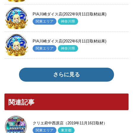
PIA川崎ダイス店(2022年9月11日取材結果)
関東エリア
神奈川県
PIA川崎ダイス店(2022年6月11日取材結果)
関東エリア
神奈川県
さらに見る
関連記事
クリエ府中西原店（2019年11月16日取材）
関東エリア
東京都