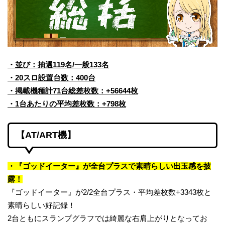
・並び：抽選119名/一般133名
・20スロ設置台数：400台
・掲載機種計71台総差枚数：+56644枚
・1台あたりの平均差枚数：+798枚
【AT/ART機】
・『ゴッドイーター』が全台プラスで素晴らしい出玉感を披
露！
『ゴッドイーター』が2/2全台プラス・平均差枚数+3343枚と
素晴らしい好記録！
2台ともにスランプグラフでは綺麗な右肩上がりとなってお