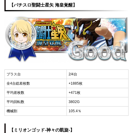
【パチスロ聖闘士星矢 海皇覚醒】
プラス台
2/4台
全4台総差枚数
+1885枚
平均差枚数
+471枚
平均回転数
3802G
機械割
105.4％
【ミリオンゴッド‐神々の凱旋‐】