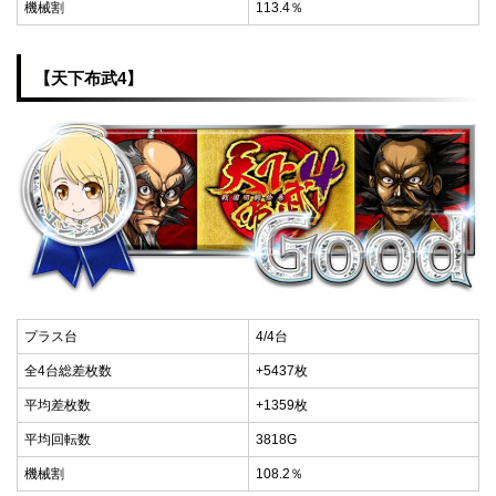
機械割
113.4％
【天下布武4】
プラス台
4/4台
全4台総差枚数
+5437枚
平均差枚数
+1359枚
平均回転数
3818G
機械割
108.2％