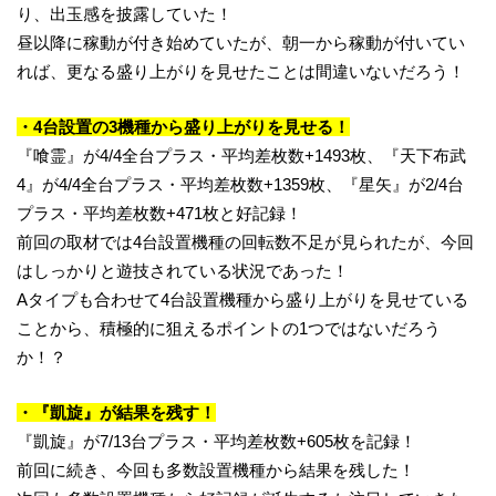
り、出玉感を披露していた！
昼以降に稼動が付き始めていたが、朝一から稼動が付いてい
れば、更なる盛り上がりを見せたことは間違いないだろう！
・4台設置の3機種から盛り上がりを見せる！
『喰霊』が4/4全台プラス・平均差枚数+1493枚、『天下布武
4』が4/4全台プラス・平均差枚数+1359枚、『星矢』が2/4台
プラス・平均差枚数+471枚と好記録！
前回の取材では4台設置機種の回転数不足が見られたが、今回
はしっかりと遊技されている状況であった！
Aタイプも合わせて4台設置機種から盛り上がりを見せている
ことから、積極的に狙えるポイントの1つではないだろう
か！？
・『凱旋』が結果を残す！
『凱旋』が7/13台プラス・平均差枚数+605枚を記録！
前回に続き、今回も多数設置機種から結果を残した！