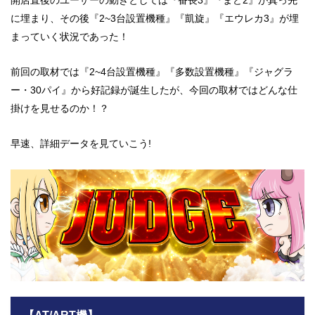
開店直後のユーザーの動きとしては『番長3』『まど2』が真っ先
に埋まり、その後『2~3台設置機種』『凱旋』『エウレカ3』が埋
まっていく状況であった！
前回の取材では『2~4台設置機種』『多数設置機種』『ジャグラ
ー・30パイ』から好記録が誕生したが、今回の取材ではどんな仕
掛けを見せるのか！？
早速、詳細データを見ていこう!