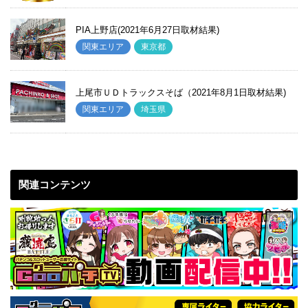
PIA上野店(2021年6月27日取材結果)
関東エリア
東京都
上尾市ＵＤトラックスそば（2021年8月1日取材結果)
関東エリア
埼玉県
関連コンテンツ