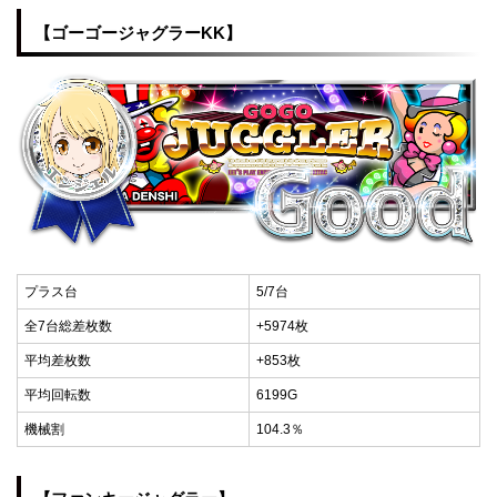
【ゴーゴージャグラーKK】
プラス台
5/7台
全7台総差枚数
+5974枚
平均差枚数
+853枚
平均回転数
6199G
機械割
104.3％