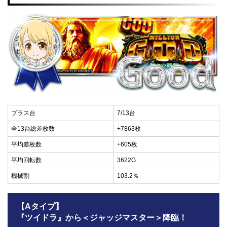
プラス台
7/13台
全13台総差枚数
+7863枚
平均差枚数
+605枚
平均回転数
3622G
機械割
103.2％
【Aタイプ】
『ツイドラ』から＜ジャッジマスター＞降臨！