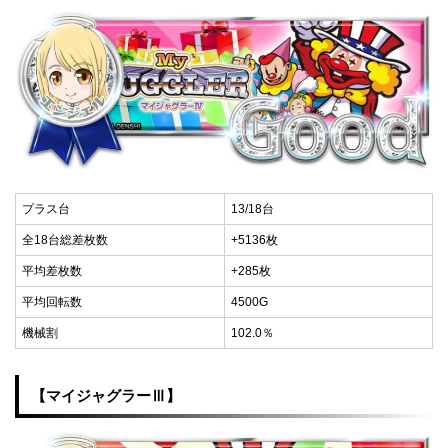
プラス台
13/18台
全18台総差枚数
+5136枚
平均差枚数
+285枚
平均回転数
4500G
機械割
102.0％
【マイジャグラーⅢ】