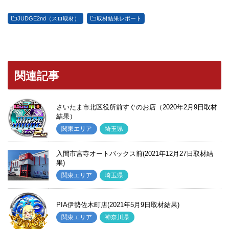
JUDGE2nd（スロ取材）
取材結果レポート
関連記事
さいたま市北区役所前すぐのお店（2020年2月9日取材
結果）
関東エリア
埼玉県
入間市宮寺オートバックス前(2021年12月27日取材結
果)
関東エリア
埼玉県
PIA伊勢佐木町店(2021年5月9日取材結果)
関東エリア
神奈川県