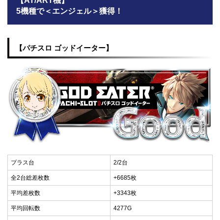
【AT/ART機】
5機種で＜エンジェル＞獲得！
【パチスロ ゴッドイーター】
プラス台
2/2台
全2台総差枚数
+6685枚
平均差枚数
+3343枚
平均回転数
4277G