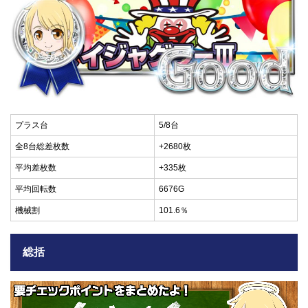
プラス台
5/8台
全8台総差枚数
+2680枚
平均差枚数
+335枚
平均回転数
6676G
機械割
101.6％
総括