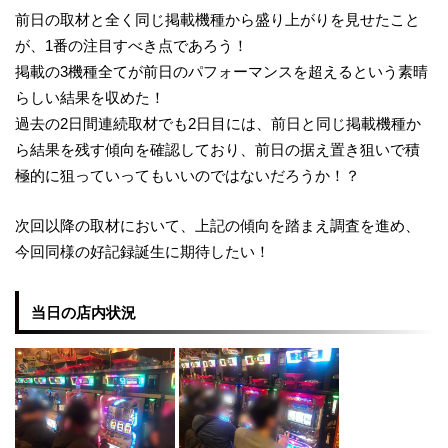
前日の取材と全く同じ掲載機種から盛り上がりを見せたこと
が、1番の注目すべき点であろう！
掲載の3機種全てが前日のパフォーマンスを超えるという素晴
らしい結果を収めた！
過去の2日間連続取材でも2日目には、前日と同じ掲載機種か
ら結果を残す傾向を確認しており、前日の据え置き狙いで積
極的に狙っていってもいいのではないだろうか！？
次回以降の取材において、上記の傾向を踏まえ調査を進め、
今回同様の好記録誕生に期待したい！
当日の店内状況