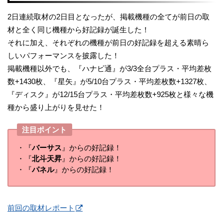
2日連続取材の2日目となったが、掲載機種の全てが前日の取
材と全く同じ機種から好記録が誕生した！
それに加え、それぞれの機種が前日の好記録を超える素晴ら
しいパフォーマンスを披露した！
掲載機種以外でも、『ハナビ通』が3/3全台プラス・平均差枚
数+1430枚、『星矢』が5/10台プラス・平均差枚数+1327枚、
『ディスク』が12/15台プラス・平均差枚数+925枚と様々な機
種から盛り上がりを見せた！
注目ポイント
・『
バーサス
』からの好記録！
・『
北斗天昇
』からの好記録！
・『
パネル
』からの好記録！
前回の取材レポート