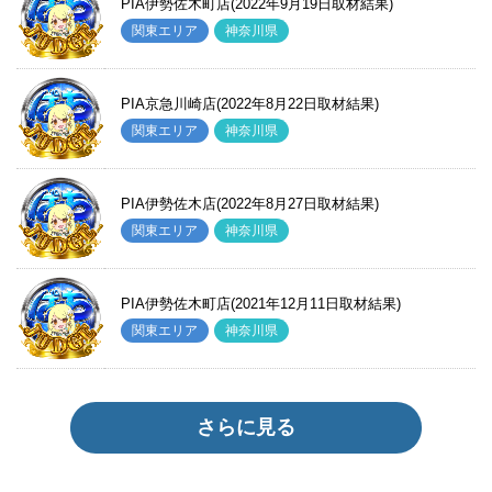
PIA伊勢佐木町店(2022年9月19日取材結果)
関東エリア
神奈川県
PIA京急川崎店(2022年8月22日取材結果)
関東エリア
神奈川県
PIA伊勢佐木店(2022年8月27日取材結果)
関東エリア
神奈川県
PIA伊勢佐木町店(2021年12月11日取材結果)
関東エリア
神奈川県
さらに見る