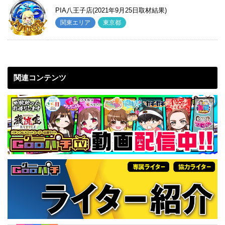
PIA八王子店(2021年9月25日取材結果)
関東エリア
東京都
関連コンテンツ