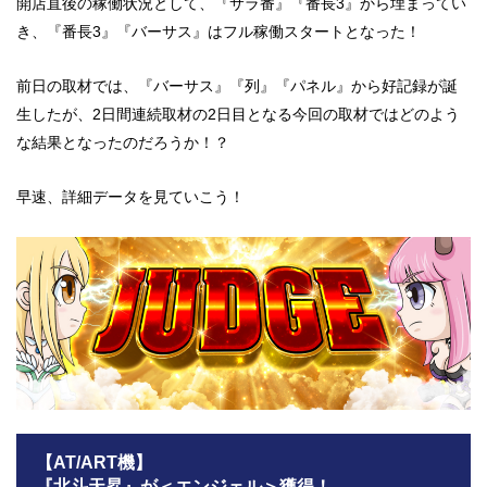
開店直後の稼働状況として、『サラ番』『番長3』から埋まってい
き、『番長3』『バーサス』はフル稼働スタートとなった！
前日の取材では、『バーサス』『列』『パネル』から好記録が誕
生したが、2日間連続取材の2日目となる今回の取材ではどのよう
な結果となったのだろうか！？
早速、詳細データを見ていこう！
【AT/ART機】
『北斗天昇』が＜エンジェル＞獲得！