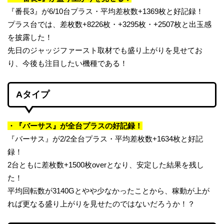
『番長3』が6/10台プラス・平均差枚数+1369枚と好記録！
プラス台では、差枚数+8226枚・+3295枚・+2507枚と出玉感
を披露した！
先日のジャッジファースト取材でも盛り上がりを見せてお
り、今後も注目したい機種である！
Aタイプ
・『バーサス』が全台プラスの好記録！
『バーサス』が2/2全台プラス・平均差枚数+1634枚と好記
録！
2台ともに差枚数+1500枚overとなり、安定した結果を残し
た！
平均回転数が3140Gとやや少なかったことから、稼動が上が
れば更なる盛り上がりを見せたのではないだろうか！？