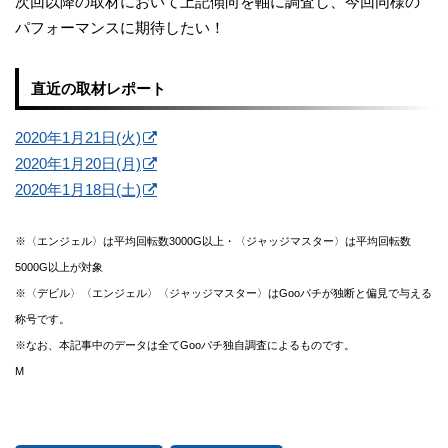
次回以降の取材において上記傾向を軸に調査し、今回同様の
パフォーマンスに期待したい！
直近の取材レポート
2020年1月21日(火)
2020年1月20日(月)
2020年1月18日(土)
※〈エンジェル〉は平均回転数3000G以上・〈ジャッジマスター〉は平均回転数
5000G以上が対象
※〈デビル〉〈エンジェル〉〈ジャッジマスター〉はGooパチが独断と偏見で与える
称号です。
※なお、本記事中のデータは全てGooパチ独自調査によるものです。
M