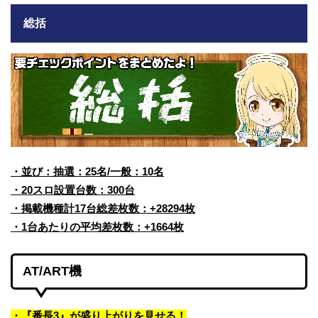
総括
・並び：抽選：25名/一般：10名
・20スロ設置台数：300台
・掲載機種計17台総差枚数：+28294枚
・1台あたりの平均差枚数：+1664枚
AT/ART機
・『番長3』が盛り上がりを見せる！