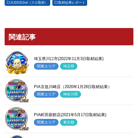
JUDGE2nd（スロ取材）
取材結果レポート
関連記事
埼玉県川口市(2022年11月3日取材結果)
関東エリア
埼玉県
PIA京急川崎店（2020年1月28日取材結果）
関東エリア
神奈川県
PIA町田新館店(2021年5月17日取材結果)
関東エリア
東京都