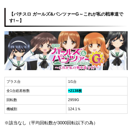
【パチスロ ガールズ&パンツァーG～これが私の戦車道で
す!～】
プラス台
1/1台
全1台総差枚数
+2138枚
回転数
2959G
機械割
124.1％
※該当なし（平均回転数が3000回転以下の為）