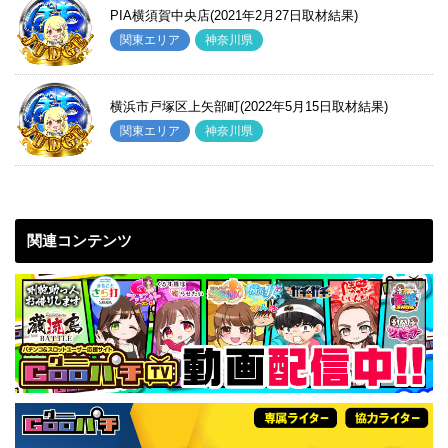
PIA横須賀中央店(2021年2月27日取材結果)
関東エリア
神奈川県
横浜市戸塚区上矢部町(2022年5月15日取材結果)
関東エリア
神奈川県
関連コンテンツ