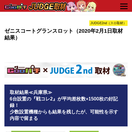
HOME
JUDGE2nd（スロ取材）
ゼニスコートグランスロット（2020年2月1日取材結果）
JUDGE2nd（スロ取材）
ゼニスコートグランスロット（2020年2月1日取材
結果）
取材結果≪兵庫県≫
6台設置の『戦コレ2』が平均差枚数+1500枚の好記
録！
少数設置機種からも結果を残したが、可能性を示す
内容で留まる