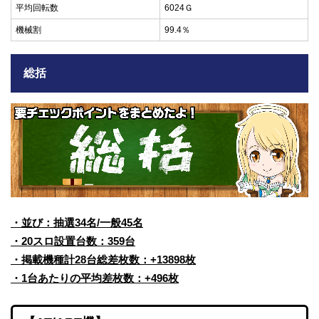
平均回転数
6024Ｇ
機械割
99.4％
総括
・並び：抽選34名/一般45名
・20スロ設置台数：359台
・掲載機種計28台総差枚数：+13898枚
・1台あたりの平均差枚数：+496枚