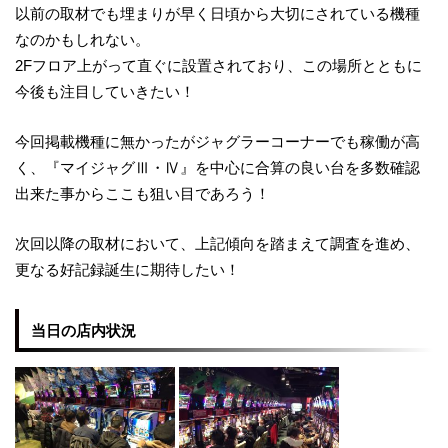
以前の取材でも埋まりが早く日頃から大切にされている機種
なのかもしれない。
2Fフロア上がって直ぐに設置されており、この場所とともに
今後も注目していきたい！
今回掲載機種に無かったがジャグラーコーナーでも稼働が高
く、『マイジャグⅢ・Ⅳ』を中心に合算の良い台を多数確認
出来た事からここも狙い目であろう！
次回以降の取材において、上記傾向を踏まえて調査を進め、
更なる好記録誕生に期待したい！
当日の店内状況