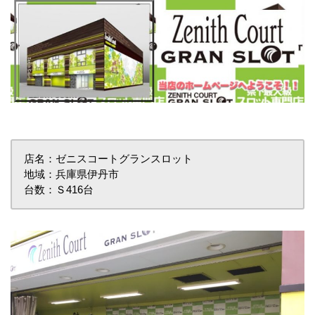
店名：ゼニスコートグランスロット
地域：兵庫県伊丹市
台数：Ｓ416台