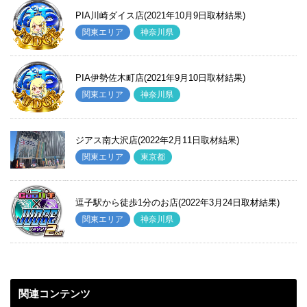
PIA川崎ダイス店(2021年10月9日取材結果)
関東エリア
神奈川県
PIA伊勢佐木町店(2021年9月10日取材結果)
関東エリア
神奈川県
ジアス南大沢店(2022年2月11日取材結果)
関東エリア
東京都
逗子駅から徒歩1分のお店(2022年3月24日取材結果)
関東エリア
神奈川県
関連コンテンツ