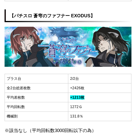
【パチスロ 蒼穹のファフナー EXODUS】
プラス台
2/2台
全2台総差枚数
+2426枚
平均差枚数
+1213枚
平均回転数
1272Ｇ
機械割
131.8％
※該当なし（平均回転数3000回転以下の為）