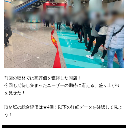
前回の取材では高評価を獲得した同店！
今回も期待し集まったユーザーの期待に応える、盛り上がり
を見せた！
取材班の総合評価は★4個！以下の詳細データを確認して見よ
う！