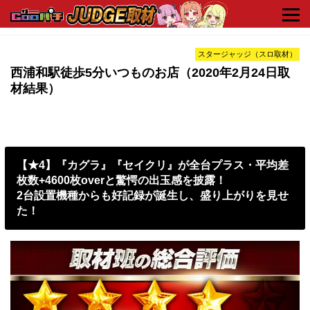
HOME
スタージャッジ（スロ取材）
西浦和駅徒歩5分いつものお店（2020年2月24日取材結果）
スタージャッジ（スロ取材）
西浦和駅徒歩5分いつものお店（2020年2月24日取
材結果）
【★4】『カグラ』『セイクリ』が全台プラス・平均差
枚数+4600枚overと驚愕の出玉感を披露！
2台設置機種からも好記録が誕生し、盛り上がりを見せ
た！