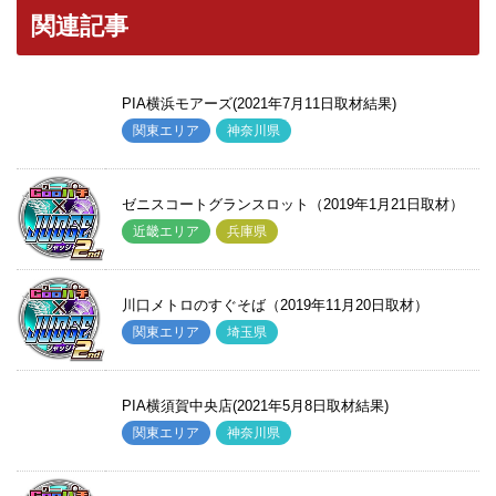
関連記事
PIA横浜モアーズ(2021年7月11日取材結果)
関東エリア
神奈川県
ゼニスコートグランスロット（2019年1月21日取材）
近畿エリア
兵庫県
川口メトロのすぐそば（2019年11月20日取材）
関東エリア
埼玉県
PIA横須賀中央店(2021年5月8日取材結果)
関東エリア
神奈川県