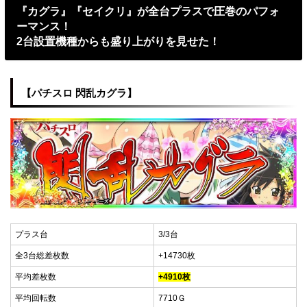
『カグラ』『セイクリ』が全台プラスで圧巻のパフォ
ーマンス！
2台設置機種からも盛り上がりを見せた！
【パチスロ 閃乱カグラ】
プラス台
3/3台
全3台総差枚数
+14730枚
平均差枚数
+4910枚
平均回転数
7710Ｇ