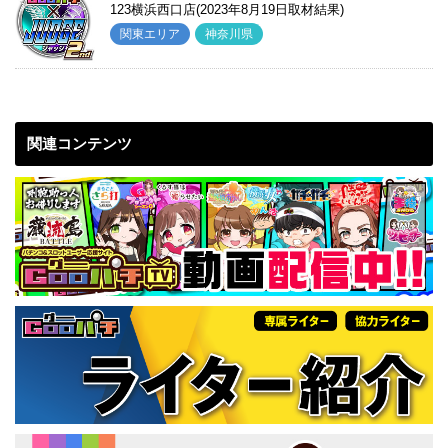
123横浜西口店(2023年8月19日取材結果)
関東エリア
神奈川県
関連コンテンツ