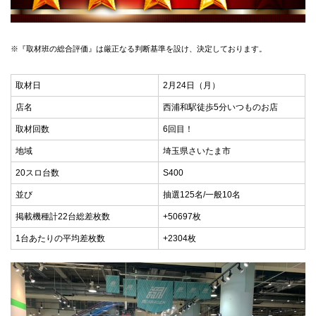
※『取材班の総合評価』は厳正なる判断基準を設け、決定しております。
取材日
2月24日（月）
店名
西浦和駅徒歩5分いつものお店
取材回数
6回目！
地域
埼玉県さいたま市
20スロ台数
S400
並び
抽選125名/一般10名
掲載機種計22台総差枚数
+50697枚
1台あたりの平均差枚数
+2304枚