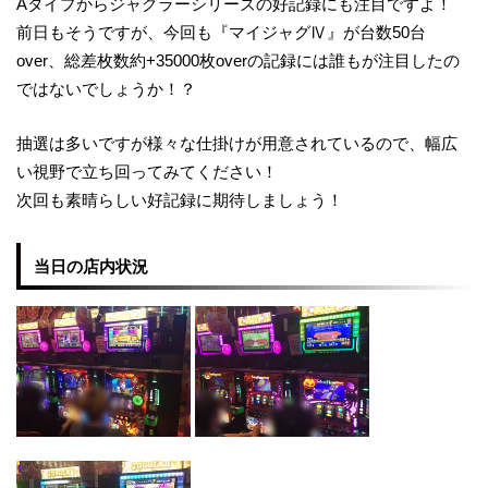
Aタイプからジャグラーシリーズの好記録にも注目ですよ！
前日もそうですが、今回も『マイジャグⅣ』が台数50台
over、総差枚数約+35000枚overの記録には誰もが注目したの
ではないでしょうか！？
抽選は多いですが様々な仕掛けが用意されているので、幅広
い視野で立ち回ってみてください！
次回も素晴らしい好記録に期待しましょう！
当日の店内状況