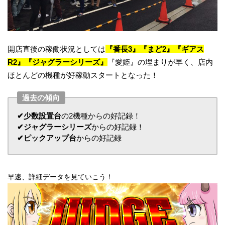
開店直後の稼働状況としては
『番長3』『まど2』『ギアス
R2』『ジャグラーシリーズ』
『愛姫』の埋まりが早く、店内
ほとんどの機種が好稼動スタートとなった！
過去の傾向
✔少数設置台
の2機種からの好記録！
✔ジャグラーシリーズ
からの好記録！
✔ピックアップ台
からの好記録
早速、詳細データを見ていこう！