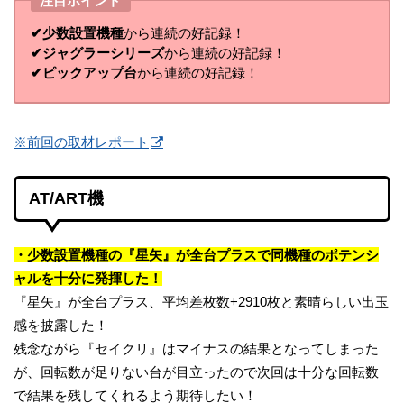
注目ポイント
✔少数設置機種
から連続の好記録！
✔ジャグラーシリーズ
から連続の好記録！
✔ピックアップ台
から連続の好記録！
※前回の取材レポート
AT/ART機
・少数設置機種の『星矢』が全台プラスで同機種のポテンシ
ャルを十分に発揮した！
『星矢』が全台プラス、平均差枚数+2910枚と素晴らしい出玉
感を披露した！
残念ながら『セイクリ』はマイナスの結果となってしまった
が、回転数が足りない台が目立ったので次回は十分な回転数
で結果を残してくれるよう期待したい！