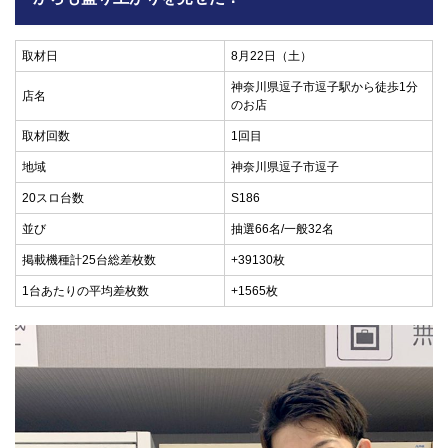
取材日
8月22日（土）
神奈川県逗子市逗子駅から徒歩1分
店名
のお店
取材回数
1回目
地域
神奈川県逗子市逗子
20スロ台数
S186
並び
抽選66名/一般32名
掲載機種計25台総差枚数
+39130枚
1台あたりの平均差枚数
+1565枚