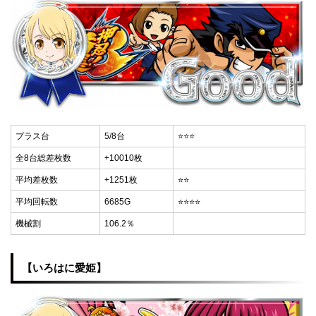
プラス台
5/8台
⭐️⭐️⭐️
全8台総差枚数
+10010枚
平均差枚数
+1251枚
⭐️⭐️
平均回転数
6685G
⭐️⭐️⭐️⭐️
機械割
106.2％
【いろはに愛姫】