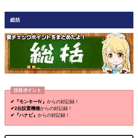
総括
注目ポイント
✔『モンキーⅣ』
からの好記録！
✔2台設置機種
からの好記録！
✔『ハナビ』
からの好記録！