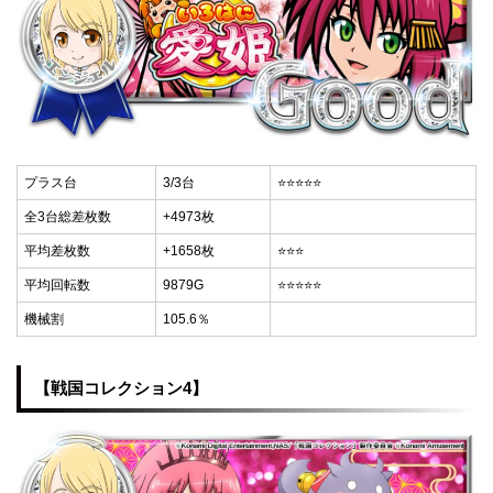
プラス台
3/3台
⭐️⭐️⭐️⭐️⭐️
全3台総差枚数
+4973枚
平均差枚数
+1658枚
⭐️⭐️⭐️
平均回転数
9879G
⭐️⭐️⭐️⭐️⭐️
機械割
105.6％
【戦国コレクション4】