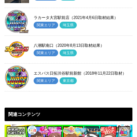
ラカータ大宮駅前店（2021年4月6日取材結果）
関東エリア
埼玉県
八潮駅南口（2020年8月13日取材結果）
関東エリア
埼玉県
エスパス日拓渋谷駅前新館（2018年11月22日取材）
関東エリア
東京都
関連コンテンツ