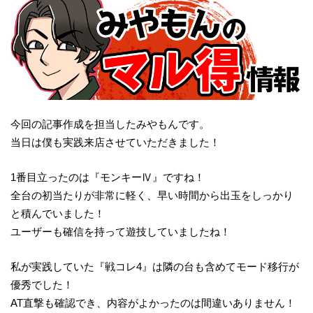
今回の記事作成を担当したみやもんです。
当日は僕も実践来店させていただきました！
1番目立ったのは『モンキーⅣ』ですね！
全台の初当たりが非常に軽く、早い時間から出玉をしっかり
と積んでいました！
ユーザーも確信を持って遊技していましたね！
私が実践していた『戦コレ4』は隣の台も含めてモード移行が
優秀でした！
AT直撃も確認でき、内容がよかったのは間違いありません！