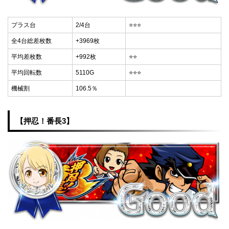
プラス台
2/4台
⭐️⭐️⭐️
全4台総差枚数
+3969枚
平均差枚数
+992枚
⭐️⭐️
平均回転数
5110G
⭐️⭐️⭐️
機械割
106.5％
【押忍！番長3】