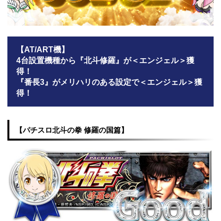
【AT/ART機】
4台設置機種から『北斗修羅』が＜エンジェル＞獲
得！
『番長3』がメリハリのある設定で＜エンジェル＞獲
得！
【パチスロ北斗の拳 修羅の国篇】