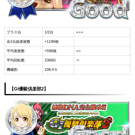
プラス台
1/2台
⭐️⭐️⭐️
全2台総差枚数
+1196枚
平均差枚数
+598枚
⭐️⭐️
平均回転数
2368G
ー
機械割
108.4％
【GI優駿倶楽部2】