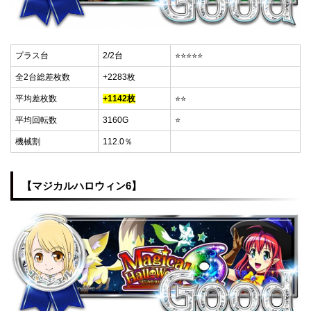
プラス台
2/2台
⭐️⭐️⭐️⭐️⭐️
全2台総差枚数
+2283枚
平均差枚数
+1142枚
⭐️⭐️
平均回転数
3160G
⭐️
機械割
112.0％
【マジカルハロウィン6】