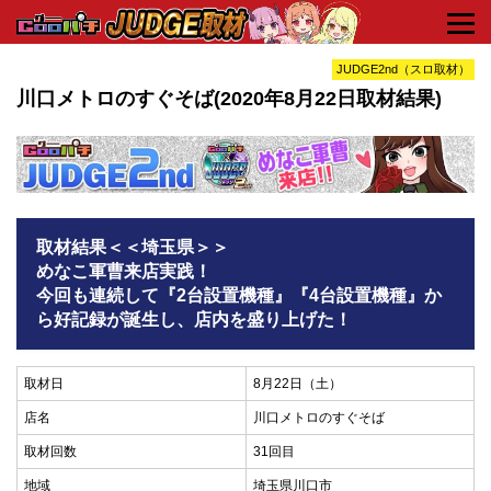
HOME
JUDGE2nd（スロ取材）
川口メトロのすぐそば(2020年8月22日取材結果)
JUDGE2nd（スロ取材）
川口メトロのすぐそば(2020年8月22日取材結果)
取材結果＜＜埼玉県＞＞
めなこ軍曹来店実践！
今回も連続して『2台設置機種』『4台設置機種』か
ら好記録が誕生し、店内を盛り上げた！
取材日
8月22日（土）
店名
川口メトロのすぐそば
取材回数
31回目
地域
埼玉県川口市