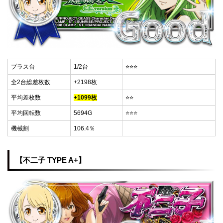
プラス台
1/2台
⭐️⭐️⭐️
全2台総差枚数
+2198枚
平均差枚数
+1099枚
⭐️⭐️
平均回転数
5694G
⭐️⭐️⭐️
機械割
106.4％
【不二子 TYPE A+】