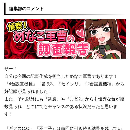
編集部のコメント
サー！ゞ
自分は今回の記事作成を担当しためなこ軍曹であります！
『4台設置機種』『番長3』『セイクリ』『2台設置機種』から
好記録が見られました！
また、それ以外にも『凱旋』や『まど2』からも優秀な台が複
数見られ、どこにでもチャンスのある状況だったと思いま
す！
『ギアスC.C.』『不二子』は前回に引き続き結果を残してい