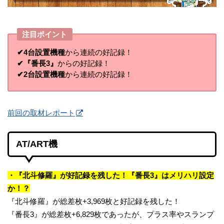
注目ポイント
✔4台設置機種
から連続の好記録！
✔『番長3』
からの好記録！
✔2台設置機種
から連続の好記録！
前回の取材レポート
AT/ART機
・『北斗修羅』が好記録を残した！『番長3』はメリハリ設定
か！？
『北斗修羅』が総差枚+3,969枚と好記録を残した！
『番長3』が総差枚+6,829枚であったが、プラス率やスランプ