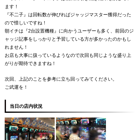
ます！
『不二子』は回転数が伸びればジャッジマスター獲得だった
ので惜しいですね！
朝イチは『2台設置機種』に向かうユーザーも多く、前回のジ
ャッジ記事をしっかりと予習している方が多かったのかもし
れません！
お店も大事に扱っているようなので次回も同じような盛り上
がりが期待できますね！
次回、上記のことを参考に立ち回ってみてください。
ご武運を！
当日の店内状況