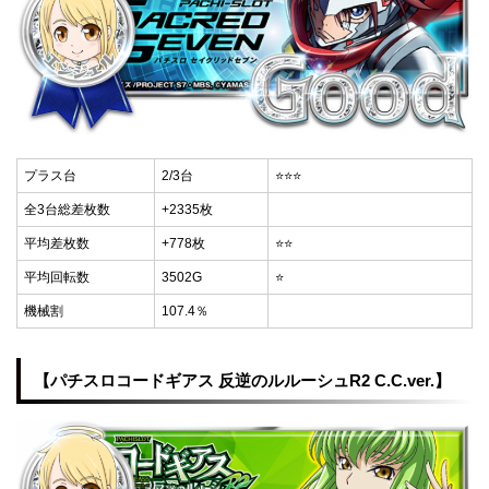
プラス台
2/3台
⭐️⭐️⭐️
全3台総差枚数
+2335枚
平均差枚数
+778枚
⭐️⭐️
平均回転数
3502G
⭐️
機械割
107.4％
【パチスロコードギアス 反逆のルルーシュR2 C.C.ver.】