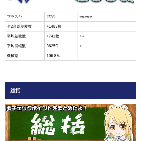
プラス台
2/2台
⭐️⭐️⭐️⭐️⭐️
全2台総差枚数
+1483枚
平均差枚数
+742枚
⭐️⭐️
平均回転数
3625G
⭐️
機械割
106.8％
総括