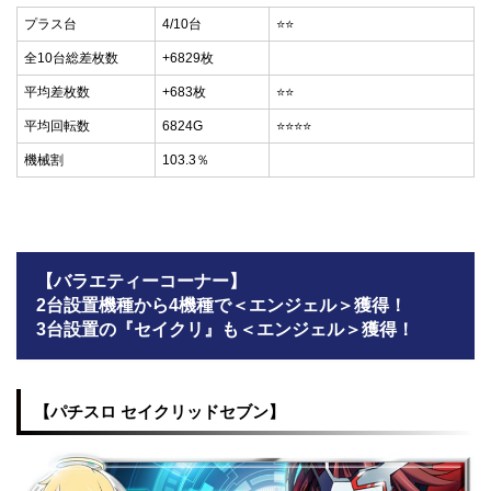
プラス台
4/10台
⭐️⭐️
全10台総差枚数
+6829枚
平均差枚数
+683枚
⭐️⭐️
平均回転数
6824G
⭐️⭐️⭐️⭐️
機械割
103.3％
【バラエティーコーナー】
2台設置機種から4機種で＜エンジェル＞獲得！
3台設置の『セイクリ』も＜エンジェル＞獲得！
【パチスロ セイクリッドセブン】