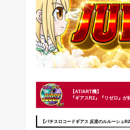
【AT/ART機】
『ギアスR2』『リゼロ』が
【パチスロコードギアス 反逆のルルーシュR