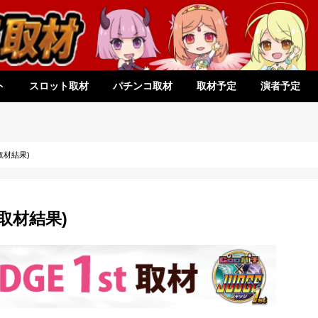
ト
スロット取材
パチンコ取材
取材予定
演者予定
取材結果)
取材結果)