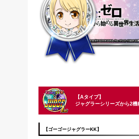
【Aタイプ】
ジャグラーシリーズから2機
【ゴーゴージャグラーKK】