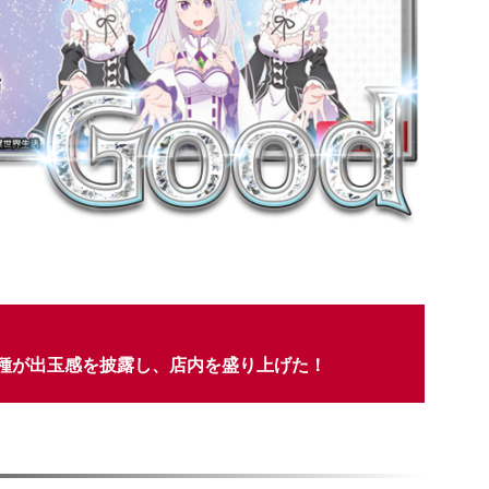
種が出玉感を披露し、店内を盛り上げた！