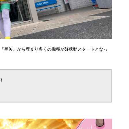
』『星矢』から埋まり多くの機種が好稼動スタートとなっ
！