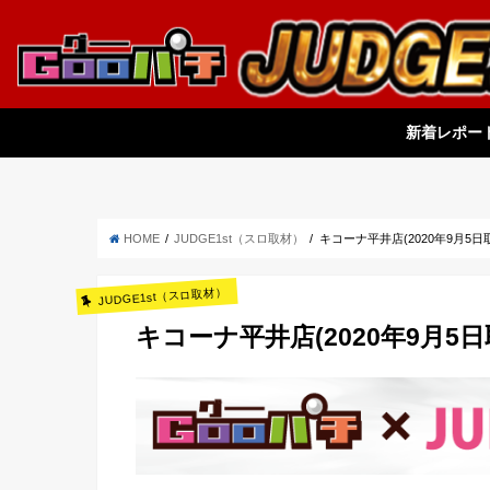
新着レポー
HOME
JUDGE1st（スロ取材）
キコーナ平井店(2020年9月5日
JUDGE1st（スロ取材）
キコーナ平井店(2020年9月5日