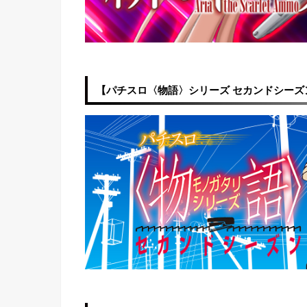
【パチスロ〈物語〉シリーズ セカンドシーズ