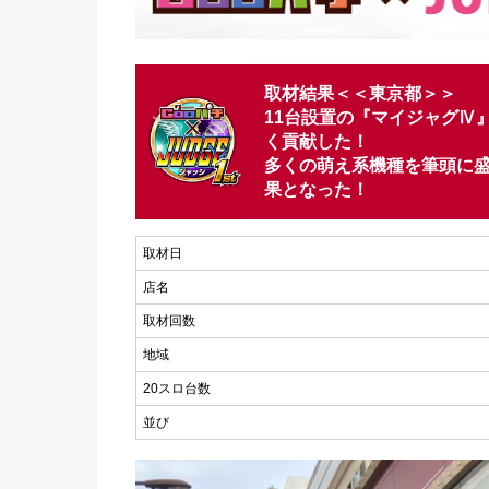
取材結果＜＜東京都＞＞
11台設置の『マイジャグⅣ
く貢献した！
多くの萌え系機種を筆頭に盛
果となった！
取材日
店名
取材回数
地域
20スロ台数
並び