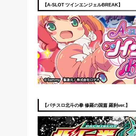
【A‐SLOT ツインエンジェルBREAK】
【パチスロ北斗の拳 修羅の国篇 羅刹ver.】