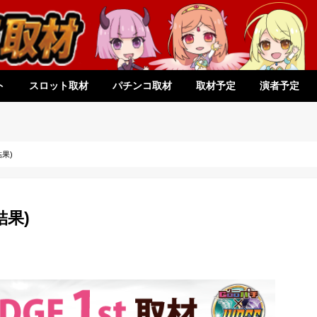
ト
スロット取材
パチンコ取材
取材予定
演者予定
結果)
結果)