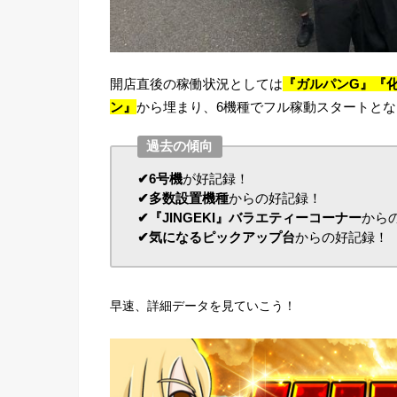
開店直後の稼働状況としては
『ガルパンG』『化
ン』
から埋まり、6機種でフル稼動スタートとな
過去の傾向
✔6号機
が好記録！
✔多数設置機種
からの好記録！
✔『JINGEKI』バラエティーコーナー
から
✔気になるピックアップ台
からの好記録！
早速、詳細データを見ていこう！