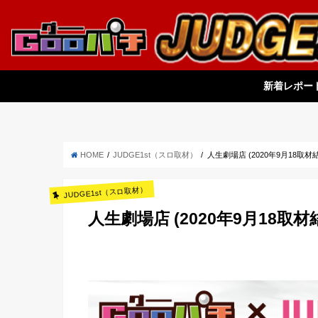
新着レポー
HOME
JUDGE1st（スロ取材）
人生劇場店 (2020年9月18取材
JUDGE1st（スロ取材）
人生劇場店 (2020年9月18取材