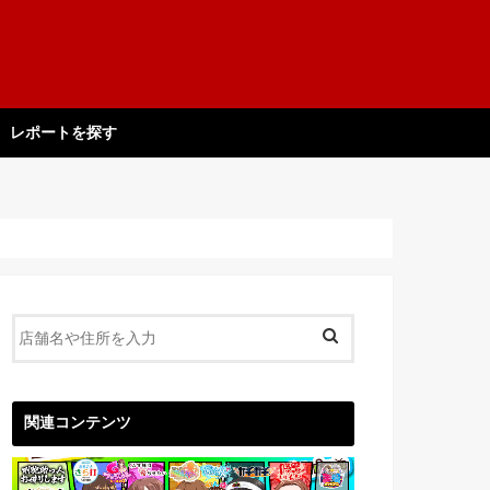
レポートを探す
関連コンテンツ