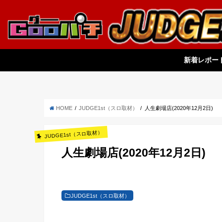
新着レポー
HOME
JUDGE1st（スロ取材）
人生劇場店(2020年12月2日)
JUDGE1st（スロ取材）
人生劇場店(2020年12月2日)
JUDGE1st（スロ取材）