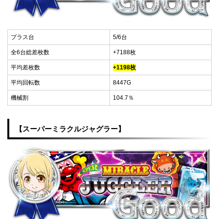
プラス台
5/6台
全6台総差枚数
+7188枚
平均差枚数
+1198枚
平均回転数
8447G
機械割
104.7％
【スーパーミラクルジャグラー】