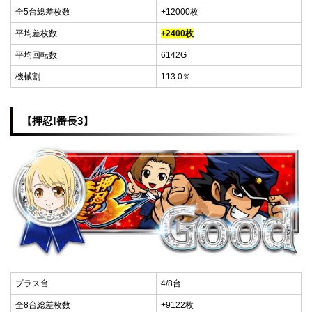
全5台総差枚数
+12000枚
平均差枚数
+2400枚
平均回転数
6142G
機械割
113.0％
【押忍!番長3】
プラス台
4/8台
全8台総差枚数
+9122枚