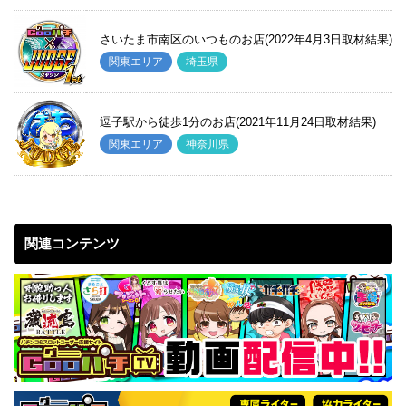
さいたま市南区のいつものお店(2022年4月3日取材結果)
関東エリア
埼玉県
逗子駅から徒歩1分のお店(2021年11月24日取材結果)
関東エリア
神奈川県
関連コンテンツ