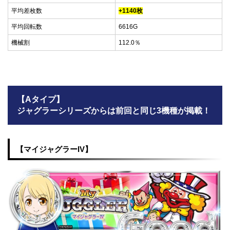
平均差枚数
+1140枚
平均回転数
6616G
機械割
112.0％
【Aタイプ】
ジャグラーシリーズからは前回と同じ3機種が掲載！
【マイジャグラーIV】