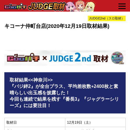
HOME
JUDGE2nd（スロ取材）
キコーナ仲町台店(2020年12月19日取材結果)
JUDGE2nd（スロ取材）
キコーナ仲町台店(2020年12月19日取材結果)
取材結果<<神奈川>>
『バジ絆2』が全台プラス、平均差枚数+2400枚と素
晴らしい出玉感を披露した！
今回も連続で結果を残す『番長3』『ジャグラーシリ
ーズ』には要注目！
取材日
12月19日（土）