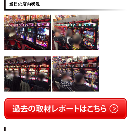
当日の店内状況