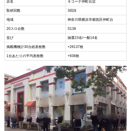
店名
キコーナ仲町台店
取材回数
3回目
地域
神奈川県横浜市都筑区仲町台
20スロ台数
S138
並び
抽選23名/一般14名
掲載機種計30台総差枚数
+28137枚
1台あたりの平均差枚数
+938枚