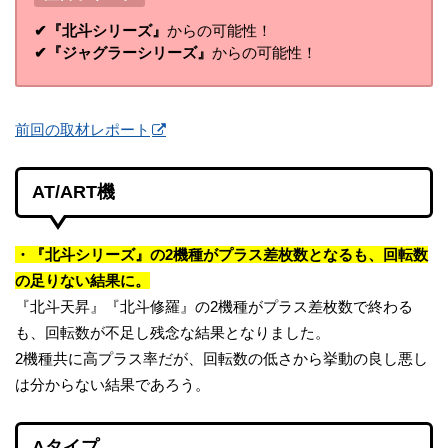
✔『北斗シリーズ』
からの可能性！
✔『ジャグラーシリーズ』
からの可能性！
前回の取材レポート
AT/ART機
・『北斗シリーズ』の2機種がプラス差枚数となるも、回転数
の足りない結果に。
『北斗天昇』『北斗修羅』の2機種がプラス差枚数で終わる
も、回転数が不足し残念な結果となりました。
2機種共に高プラス率だが、回転数の低さから挙動の良し悪し
は分からない結果であろう。
Aタイプ