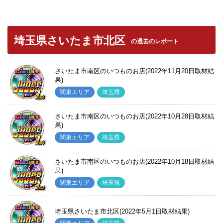
埼玉県さいたま市北区
の過去のレポート
さいたま市南区のいつものお店(2022年11月20日取材結
果)
関東エリア
埼玉県
さいたま市南区のいつものお店(2022年10月28日取材結
果)
関東エリア
埼玉県
さいたま市南区のいつものお店(2022年10月18日取材結
果)
関東エリア
埼玉県
埼玉県さいたま市北区(2022年5月1日取材結果)