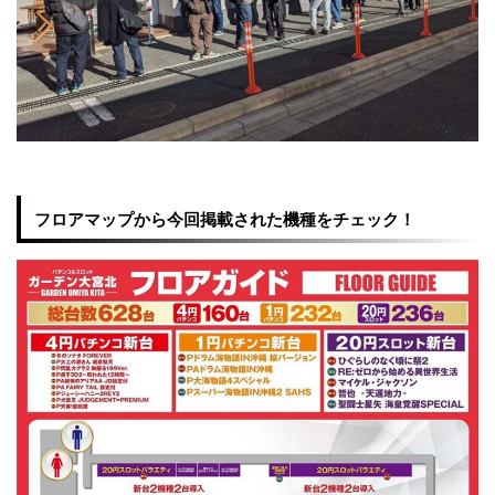
フロアマップから今回掲載された機種をチェック！