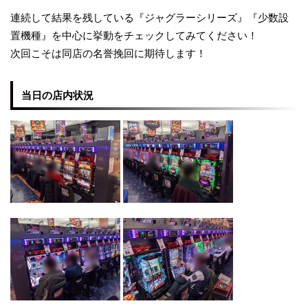
連続して結果を残している『ジャグラーシリーズ』『少数設
置機種』を中心に挙動をチェックしてみてください！
次回こそは同店の名誉挽回に期待します！
当日の店内状況