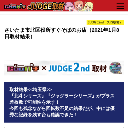
HOME
JUDGE2nd（スロ取材）
さいたま市北区役所すぐそばのお店（2021年1月8日取材結果）
JUDGE2nd（スロ取材）
さいたま市北区役所すぐそばのお店（2021年1月8
日取材結果）
取材結果<<埼玉県>>
『北斗シリーズ』『ジャグラーシリーズ』がプラス
差枚数で可能性を示す！
今回も残念ながら回転数不足の結果だが、中には優
秀な記録を残す台も確認できた！