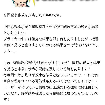
今回記事作成を担当したTOMOです。
今回も残念ながら掲載機種の全てが回転数不足の残念な結果
となりました。
プラス台の中には優秀な結果を残す台もありましたが、機種
単位で見ると盛り上がりに欠ける結果なのは間違いないでし
ょう…。
これで3連続の残念な結果となりましたが、同店の過去の結果
を見ると非常に優秀な記録を残している時もあります！
毎度回転数が足りず残念な結果となっているので、中にはお
宝台が埋もれている可能性もあるのではないでしょうか！？
ユーザーが粘っている機種や出玉感のある機種は要注目して
いただき、好挙動を確認したら積極的に攻めてみてほしいで
す！