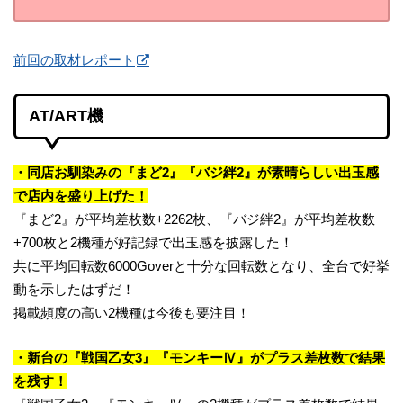
前回の取材レポート
AT/ART機
・同店お馴染みの『まど2』『バジ絆2』が素晴らしい出玉感
で店内を盛り上げた！
『まど2』が平均差枚数+2262枚、『バジ絆2』が平均差枚数
+700枚と2機種が好記録で出玉感を披露した！
共に平均回転数6000Goverと十分な回転数となり、全台で好挙
動を示したはずだ！
掲載頻度の高い2機種は今後も要注目！
・新台の『戦国乙女3』『モンキーⅣ』がプラス差枚数で結果
を残す！