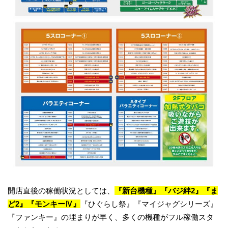
開店直後の稼働状況としては、
『新台機種』『バジ絆2』『ま
ど2』『モンキーⅣ』
『ひぐらし祭』『マイジャグシリーズ』
『ファンキー』の埋まりが早く、多くの機種がフル稼働スタ