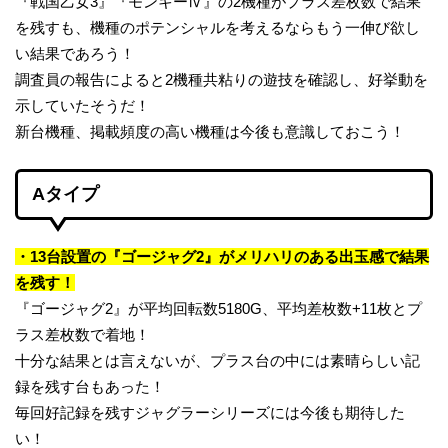
『戦国乙女3』『モンキーⅣ』の2機種がプラス差枚数で結果
を残すも、機種のポテンシャルを考えるならもう一伸び欲し
い結果であろう！
調査員の報告によると2機種共粘りの遊技を確認し、好挙動を
示していたそうだ！
新台機種、掲載頻度の高い機種は今後も意識しておこう！
Aタイプ
・13台設置の『ゴージャグ2』がメリハリのある出玉感で結果
を残す！
『ゴージャグ2』が平均回転数5180G、平均差枚数+11枚とプ
ラス差枚数で着地！
十分な結果とは言えないが、プラス台の中には素晴らしい記
録を残す台もあった！
毎回好記録を残すジャグラーシリーズには今後も期待した
い！