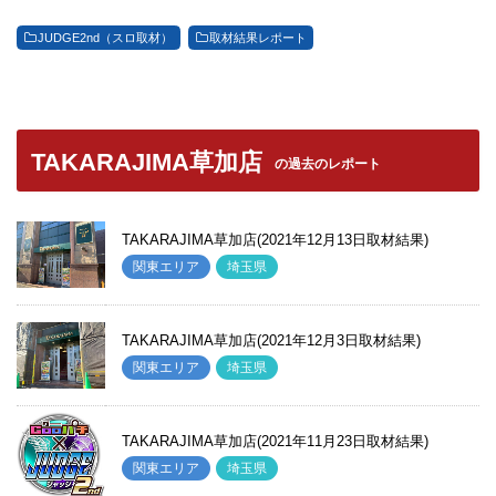
JUDGE2nd（スロ取材）
取材結果レポート
TAKARAJIMA草加店
の過去のレポート
TAKARAJIMA草加店(2021年12月13日取材結果)
関東エリア
埼玉県
TAKARAJIMA草加店(2021年12月3日取材結果)
関東エリア
埼玉県
TAKARAJIMA草加店(2021年11月23日取材結果)
関東エリア
埼玉県