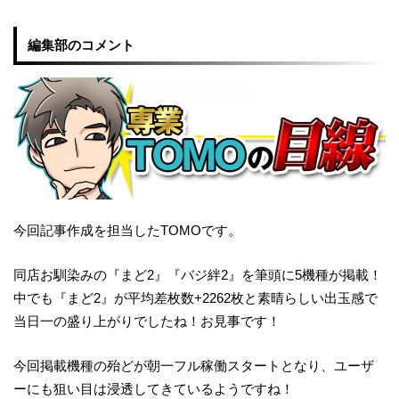
編集部のコメント
今回記事作成を担当したTOMOです。
同店お馴染みの『まど2』『バジ絆2』を筆頭に5機種が掲載！
中でも『まど2』が平均差枚数+2262枚と素晴らしい出玉感で
当日一の盛り上がりでしたね！お見事です！
今回掲載機種の殆どが朝一フル稼働スタートとなり、ユーザ
ーにも狙い目は浸透してきているようですね！