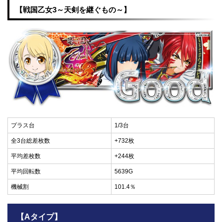
【戦国乙女3～天剣を継ぐもの～】
プラス台
1/3台
全3台総差枚数
+732枚
平均差枚数
+244枚
平均回転数
5639G
機械割
101.4％
【Aタイプ】