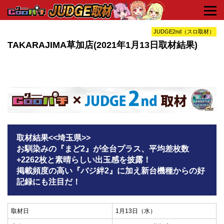
HOME
JUDGE2nd（スロ取材）
TAKARAJIMA草加店(2021年1月13日取材結果)
JUDGE2nd（スロ取材）
TAKARAJIMA草加店(2021年1月13日取材結果)
取材結果<<埼玉県>>
お馴染みの『まど2』が全台プラス、平均差枚数
+2262枚と素晴らしい出玉感を披露！
掲載頻度の高い『バジ絆2』に加え新台機種からの好
記録にも注目だ！
取材日
1月13日（水）