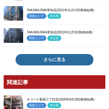
TAKARAJIMA草加店(2021年11月13日取材結果)
関東エリア
埼玉県
TAKARAJIMA草加店(2021年11月3日取材結果)
関東エリア
埼玉県
さらに見る
関連記事
キコーナ新宿三丁目店(2020年9月18日取材結果)
関東エリア
東京都