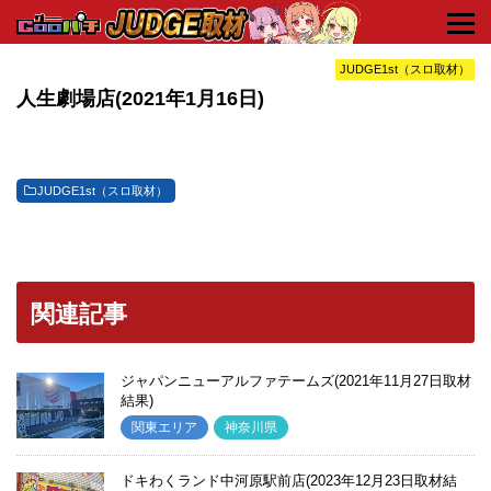
HOME
JUDGE1st（スロ取材）
人生劇場店(2021年1月16日)
JUDGE1st（スロ取材）
人生劇場店(2021年1月16日)
JUDGE1st（スロ取材）
関連記事
ジャパンニューアルファテームズ(2021年11月27日取材
結果)
関東エリア
神奈川県
ドキわくランド中河原駅前店(2023年12月23日取材結