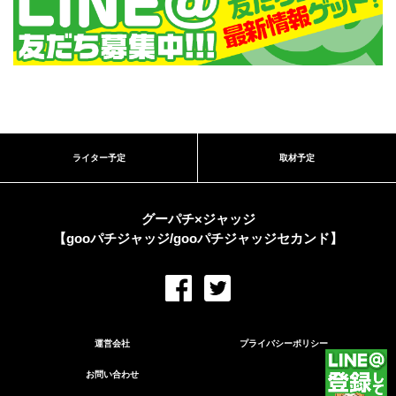
ライター予定
取材予定
グーパチ×ジャッジ
【gooパチジャッジ/gooパチジャッジセカンド】
運営会社
プライバシーポリシー
お問い合わせ