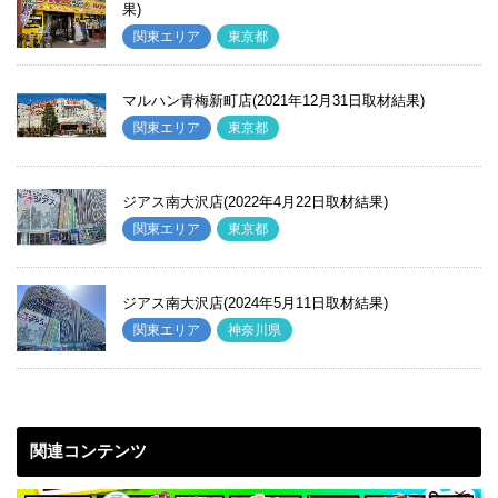
果)
関東エリア
東京都
マルハン青梅新町店(2021年12月31日取材結果)
関東エリア
東京都
ジアス南大沢店(2022年4月22日取材結果)
関東エリア
東京都
ジアス南大沢店(2024年5月11日取材結果)
関東エリア
神奈川県
関連コンテンツ