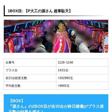
1BOX目: 【P大工の源さん 超韋駄天】
台番号
1128~1148
プラス台
14/21台
全21台総差玉数
+202960玉
平均差玉数
+9665玉
【BOX】
『源さん』の2BOX目が全30台が終日稼働がプラス差
玉数の結果を残す！