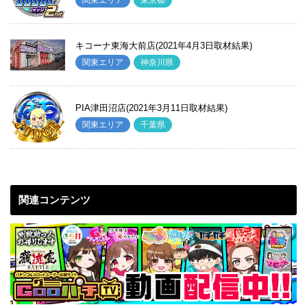
関東エリア
東京都
キコーナ東海大前店(2021年4月3日取材結果)
関東エリア
神奈川県
PIA津田沼店(2021年3月11日取材結果)
関東エリア
千葉県
関連コンテンツ