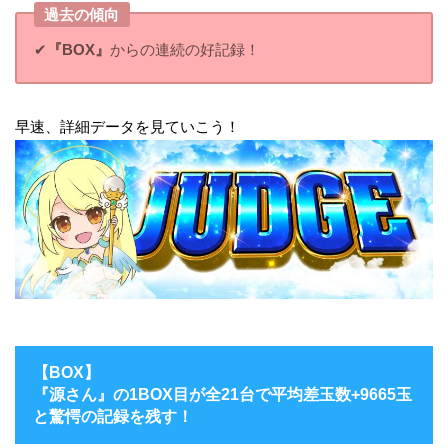
過去の傾向
✔
『BOX』
からの連続の好記録！
早速、詳細データを見ていこう！
【BOX】
『源さん』の1BOX目が全21台で平均差玉数+9665玉
と驚愕の記録を残す！