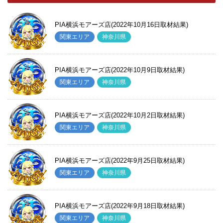
PIA横浜モアーズ店(2022年10月16日取材結果)
関東エリア
神奈川県
PIA横浜モアーズ店(2022年10月9日取材結果)
関東エリア
神奈川県
PIA横浜モアーズ店(2022年10月2日取材結果)
関東エリア
神奈川県
PIA横浜モアーズ店(2022年9月25日取材結果)
関東エリア
神奈川県
PIA横浜モアーズ店(2022年9月18日取材結果)
関東エリア
神奈川県