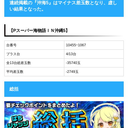
連続掲載の『沖海5』はマイナス差玉数となり、虚し
い結果となった。
【Pスーパー海物語ＩＮ沖縄5】
台番号
10455~1067
プラス台
4/13台
全13台総差玉数
-35740玉
平均差玉数
-2749玉
総括