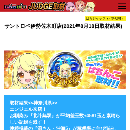
HOME
ぱちジャッジ（パチ取材）
サントロペ伊勢佐木町店(2021年8月18日取材結果)
ぱちジャッジ（パチ取材）
サントロペ伊勢佐木町店(2021年8月18日取材結果)
取材結果<<神奈川県>>
エンジェル来店！
お馴染み『北斗無双』が平均差玉数+4581玉と素晴ら
しい記録を残す！
連続掲載の『源さん・沖海5』が稼働率に伸び悩み、