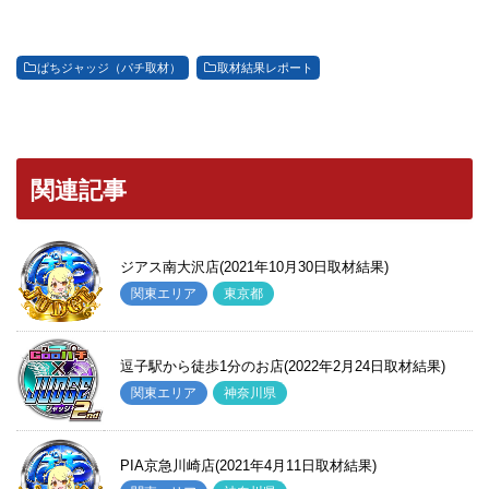
ぱちジャッジ（パチ取材）
取材結果レポート
関連記事
ジアス南大沢店(2021年10月30日取材結果)
関東エリア
東京都
逗子駅から徒歩1分のお店(2022年2月24日取材結果)
関東エリア
神奈川県
PIA京急川崎店(2021年4月11日取材結果)