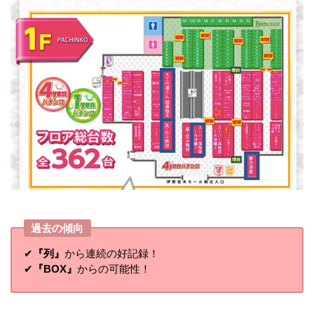
過去の傾向
✔
『列』
から連続の好記録！
✔
『BOX』
からの可能性！