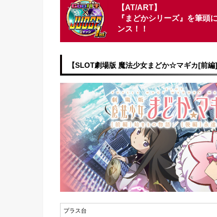
【AT/ART】
『まどかシリーズ』を筆頭に6
ンス！！
【SLOT劇場版 魔法少女まどか☆マギカ[前編
プラス台