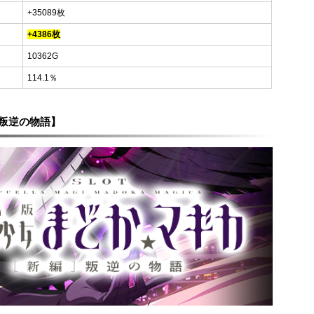
+35089枚
+4386枚
10362G
114.1％
]叛逆の物語】