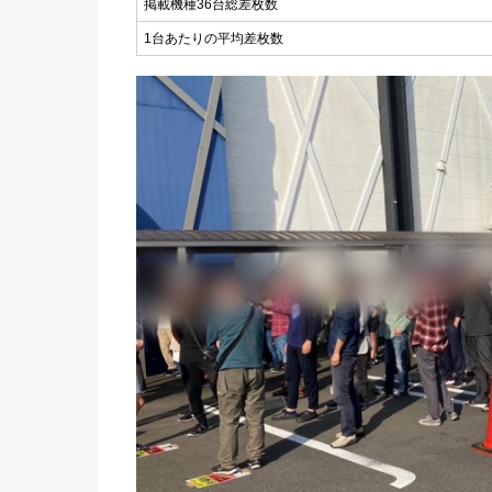
掲載機種36台総差枚数
1台あたりの平均差枚数