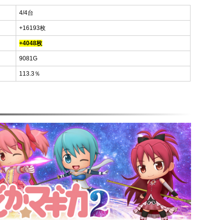
4/4台
+16193枚
+4048枚
9081G
113.3％