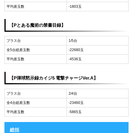
平均差玉数
-1803玉
【Pとある魔術の禁書目録】
プラス台
1/5台
全5台総差玉数
-22680玉
平均差玉数
-4536玉
【P弾球黙示録カイジ5 電撃チャージVer.A】
プラス台
2/4台
全4台総差玉数
-23460玉
平均差玉数
-5865玉
総括