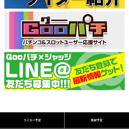
ライター予定
取材予定