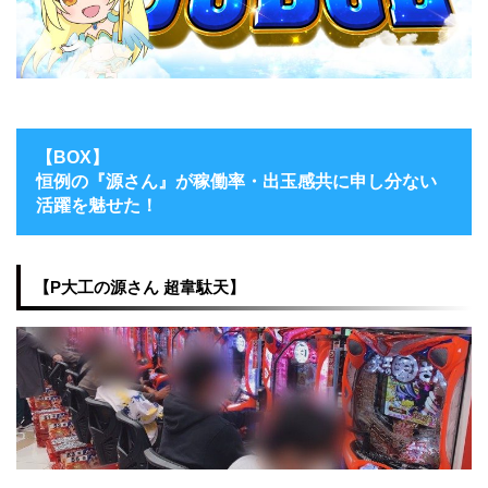
【BOX】
恒例の『源さん』が稼働率・出玉感共に申し分ない
活躍を魅せた！
【P大工の源さん 超韋駄天】