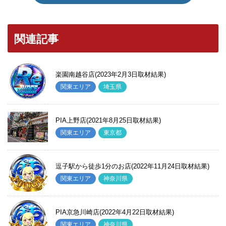
関連記事
楽園南越谷店(2023年2月3日取材結果)
関東エリア
埼玉県
PIA上野店(2021年8月25日取材結果)
関東エリア
東京都
逗子駅から徒歩1分のお店(2022年11月24日取材結果)
関東エリア
神奈川県
PIA京急川崎店(2022年4月22日取材結果)
関東エリア
神奈川県