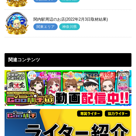
関内駅周辺のお店(2022年2月3日取材結果)
関東エリア
神奈川県
関連コンテンツ