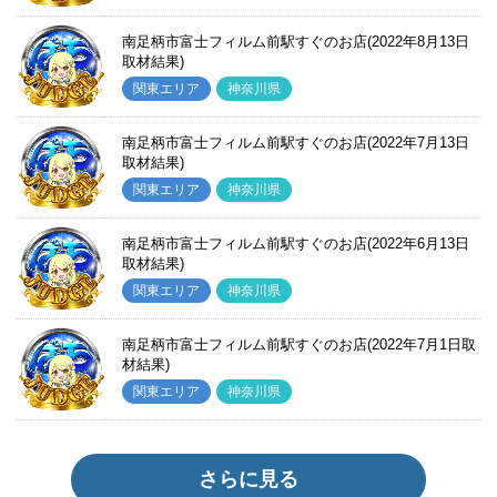
南足柄市富士フィルム前駅すぐのお店(2022年8月13日
取材結果)
関東エリア
神奈川県
南足柄市富士フィルム前駅すぐのお店(2022年7月13日
取材結果)
関東エリア
神奈川県
南足柄市富士フィルム前駅すぐのお店(2022年6月13日
取材結果)
関東エリア
神奈川県
南足柄市富士フィルム前駅すぐのお店(2022年7月1日取
材結果)
関東エリア
神奈川県
さらに見る