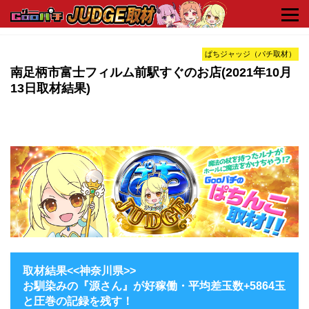
HOME
ぱちジャッジ（パチ取材）
南足柄市富士フィルム前駅すぐのお店(2021年10月13日取材結果)
ぱちジャッジ（パチ取材）
南足柄市富士フィルム前駅すぐのお店(2021年10月
13日取材結果)
取材結果<<神奈川県>>
お馴染みの『源さん』が好稼働・平均差玉数+5864玉
と圧巻の記録を残す！