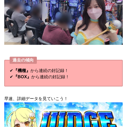
過去の傾向
✔
『機種』
から連続の好記録！
✔
『BOX』
から連続の好記録！
早速、詳細データを見ていこう！