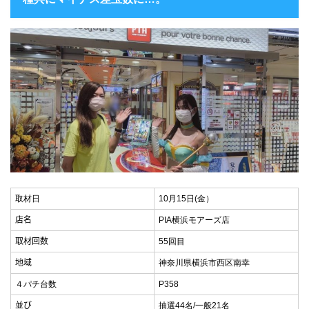
取材日
10月15日(金）
店名
PIA
横浜モアーズ店
取材回数
55回目
地域
神奈川県横浜市西区南幸
４パチ台数
P358
並び
抽選44名/一般21名