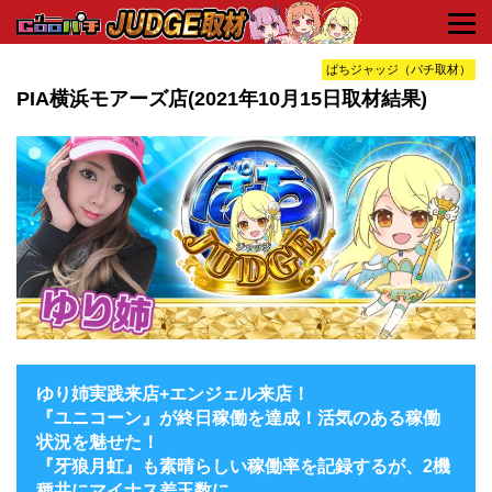
HOME
ぱちジャッジ（パチ取材）
PIA横浜モアーズ店(2021年10月15日取材結果)
ぱちジャッジ（パチ取材）
PIA横浜モアーズ店(2021年10月15日取材結果)
ゆり姉実践来店+エンジェル来店！
『ユニコーン』が終日稼働を達成！活気のある稼働
状況を魅せた！
『牙狼月虹』も素晴らしい稼働率を記録するが、2機
種共にマイナス差玉数に…。