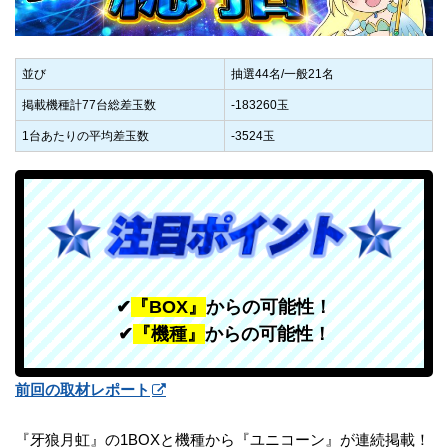
並び
抽選44名/一般21名
掲載機種計77台総差玉数
-183260玉
1台あたりの平均差玉数
-3524玉
✔
『BOX』
からの可能性！
✔
『機種』
からの可能性！
前回の取材レポート
『牙狼月虹』の1BOXと機種から『ユニコーン』が連続掲載！