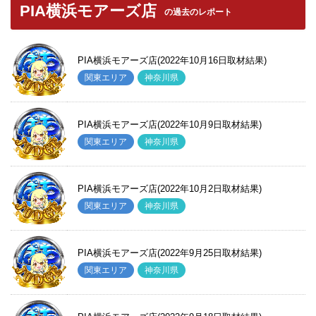
PIA横浜モアーズ店
の過去のレポート
PIA横浜モアーズ店(2022年10月16日取材結果)
関東エリア
神奈川県
PIA横浜モアーズ店(2022年10月9日取材結果)
関東エリア
神奈川県
PIA横浜モアーズ店(2022年10月2日取材結果)
関東エリア
神奈川県
PIA横浜モアーズ店(2022年9月25日取材結果)
関東エリア
神奈川県