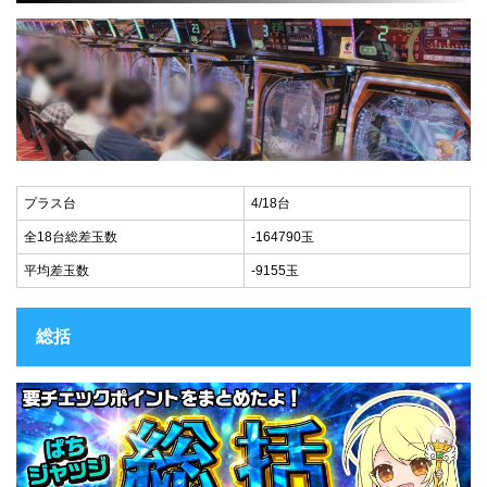
プラス台
4/18台
全18台総差玉数
-164790玉
平均差玉数
-9155玉
総括