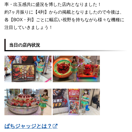
率・出玉感共に盛況を博した店内となりました！
約7ヶ月振りに【4列】からの掲載となりましたので今後は、
各【BOX・列】ごとに幅広い視野を持ちながら様々な機種に
注目していきましょう！
当日の店内状況
ぱちジャッジとは？