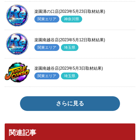
楽園溝の口店(2023年5月23日取材結果)
関東エリア
神奈川県
楽園南越谷店(2023年5月12日取材結果)
関東エリア
埼玉県
楽園南越谷店(2023年5月3日取材結果)
関東エリア
埼玉県
さらに見る
関連記事