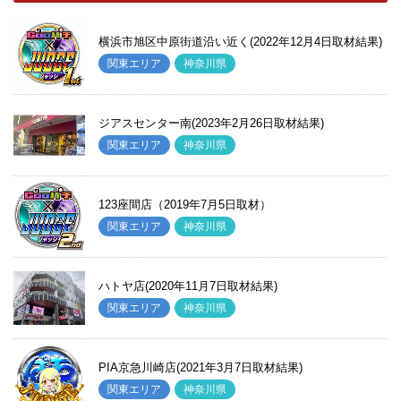
横浜市旭区中原街道沿い近く(2022年12月4日取材結果)
関東エリア
神奈川県
ジアスセンター南(2023年2月26日取材結果)
関東エリア
神奈川県
123座間店（2019年7月5日取材）
関東エリア
神奈川県
ハトヤ店(2020年11月7日取材結果)
関東エリア
神奈川県
PIA京急川崎店(2021年3月7日取材結果)
関東エリア
神奈川県