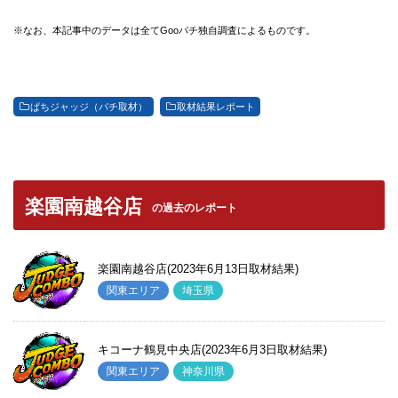
※なお、本記事中のデータは全てGooパチ独自調査によるものです。
ぱちジャッジ（パチ取材）
取材結果レポート
楽園南越谷店
の過去のレポート
楽園南越谷店(2023年6月13日取材結果)
関東エリア
埼玉県
キコーナ鶴見中央店(2023年6月3日取材結果)
関東エリア
神奈川県