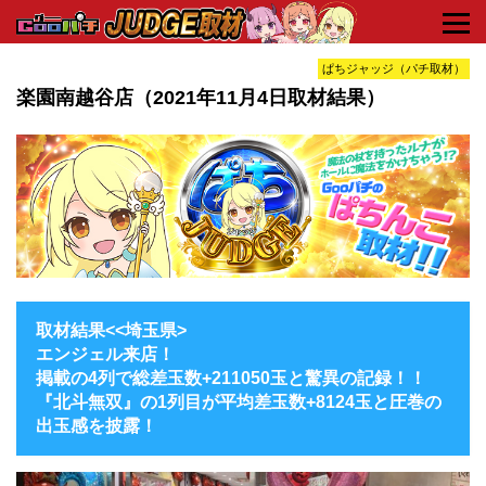
HOME
ぱちジャッジ（パチ取材）
楽園南越谷店（2021年11月4日取材結果）
ぱちジャッジ（パチ取材）
楽園南越谷店（2021年11月4日取材結果）
取材結果<<埼玉県>
エンジェル来店！
掲載の4列で総差玉数+211050玉と驚異の記録！！
『北斗無双』の1列目が平均差玉数+8124玉と圧巻の
出玉感を披露！