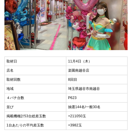
取材日
11月4日（木）
店名
楽園南越谷店
取材回数
8回目
地域
埼玉県越谷市南越谷
４パチ台数
P623
並び
抽選144名/一般30名
掲載機種計53台総差玉数
+211050玉
1台あたりの平均差玉数
+3982玉