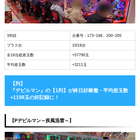
3列目
台番号：173~188、200~205
プラス台
10/18台
全18台総差玉数
+57790玉
平均差玉数
+3211玉
【列】
『デビルマン』の【1列】が終日好稼働・平均差玉数
+1198玉の好記録に！
【Pデビルマン～疾風迅雷～】