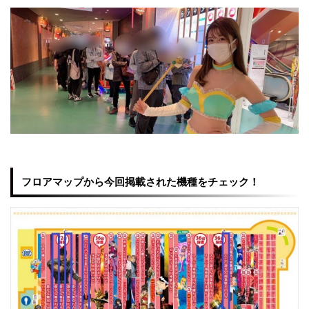
フロアマップから今回掲載された機種をチェック！