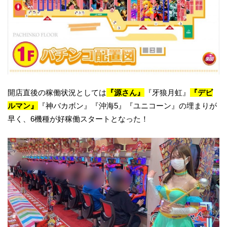
開店直後の稼働状況としては
『源さん』
『牙狼月虹』
『デビ
ルマン』
『神バカボン』『沖海5』『ユニコーン』の埋まりが
早く、6機種が好稼働スタートとなった！