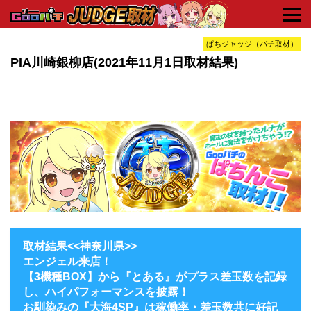
HOME
ぱちジャッジ（パチ取材）
PIA川崎銀柳店(2021年11月1日取材結果)
ぱちジャッジ（パチ取材）
PIA川崎銀柳店(2021年11月1日取材結果)
取材結果<<神奈川県>>
エンジェル来店！
【3機種BOX】から『とある』がプラス差玉数を記録
し、ハイパフォーマンスを披露！
お馴染みの『大海4SP』は稼働率・差玉数共に好記