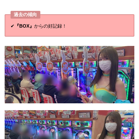
過去の傾向
✔
『BOX』
からの好記録！