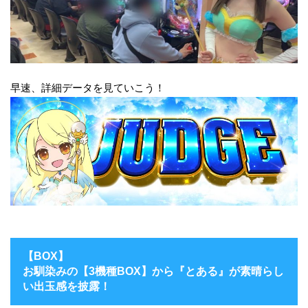
早速、詳細データを見ていこう！
【BOX】
お馴染みの【3機種BOX】から『とある』が素晴らし
い出玉感を披露！