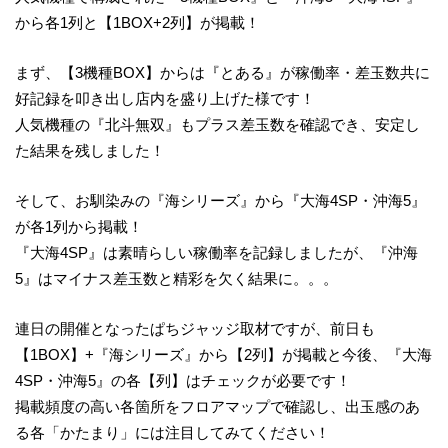
から各1列と【1BOX+2列】が掲載！
まず、【3機種BOX】からは『とある』が稼働率・差玉数共に
好記録を叩き出し店内を盛り上げた様です！
人気機種の『北斗無双』もプラス差玉数を確認でき、安定し
た結果を残しました！
そして、お馴染みの『海シリーズ』から『大海4SP・沖海5』
が各1列から掲載！
『大海4SP』は素晴らしい稼働率を記録しましたが、『沖海
5』はマイナス差玉数と精彩を欠く結果に。。。
連日の開催となったぱちジャッジ取材ですが、前日も
【1BOX】+『海シリーズ』から【2列】が掲載と今後、『大海
4SP・沖海5』の各【列】はチェックが必要です！
掲載頻度の高い各箇所をフロアマップで確認し、出玉感のあ
る各「かたまり」には注目してみてください！