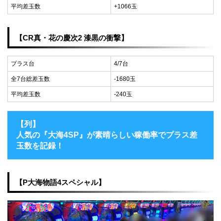
平均差玉数
+1066玉
【CR真・花の慶次2 漆黒の衝撃】
プラス台
4/7台
全7台総差玉数
-1680玉
平均差玉数
-240玉
【列】
人気の『大海4SP』が素晴らしい稼働率でプラス差
玉数を記録！
【P大海物語4スペシャル】