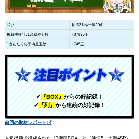
並び
抽選21名/一般29名
掲載機種計51台総差玉数
+37990玉
1台あたりの平均差玉数
+745玉
✔
『BOX』
からの好記録！
✔
『列』
から連続の好記録！
前回の取材レポート
人気機種で構成された『3機種BOX』と『沖海5・大海4SP』