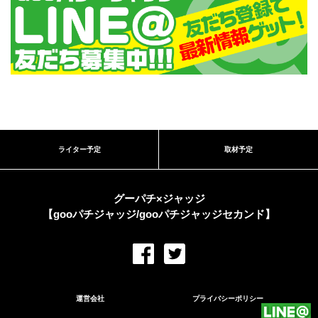
ライター予定
取材予定
グーパチ×ジャッジ
【gooパチジャッジ/gooパチジャッジセカンド】
運営会社
プライバシーポリシー