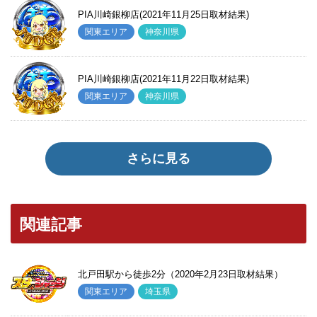
PIA川崎銀柳店(2021年11月25日取材結果)
関東エリア
神奈川県
PIA川崎銀柳店(2021年11月22日取材結果)
関東エリア
神奈川県
さらに見る
関連記事
北戸田駅から徒歩2分（2020年2月23日取材結果）
関東エリア
埼玉県