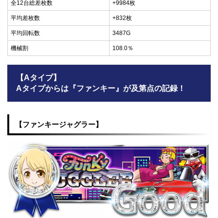
全12台総差枚数
+9984枚
平均差枚数
+832枚
平均回転数
3487G
機械割
108.0％
【Aタイプ】
Aタイプからは『ファンキー』が及第点の記録！
【ファンキージャグラー】