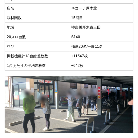
店名
キコーナ厚木北
取材回数
15回目
地域
神奈川厚木市三田
20スロ台数
S140
並び
抽選20名/一般11名
掲載機種計18台総差枚数
+11547枚
1台あたりの平均差枚数
+642枚