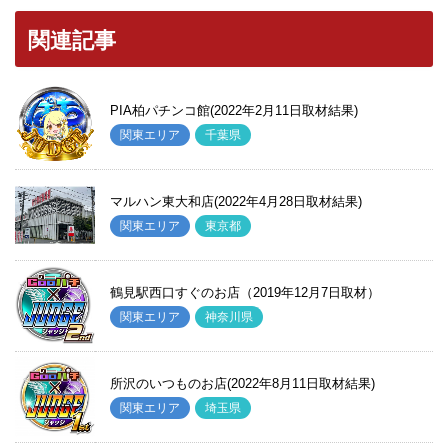
関連記事
PIA柏パチンコ館(2022年2月11日取材結果)
関東エリア
千葉県
マルハン東大和店(2022年4月28日取材結果)
関東エリア
東京都
鶴見駅西口すぐのお店（2019年12月7日取材）
関東エリア
神奈川県
所沢のいつものお店(2022年8月11日取材結果)
関東エリア
埼玉県