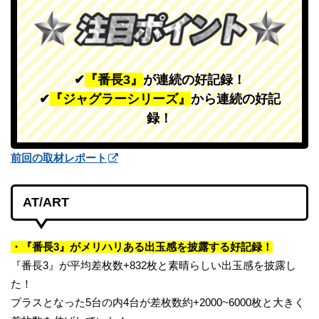
✔
『番長3』
が連続の好記録！
✔
『ジャグラーシリーズ』
から連続の好記
録！
前回の取材レポート
AT/ART
・『番長3』がメリハリある出玉感を披露する好記録！
『番長3』が平均差枚数+832枚と素晴らしい出玉感を披露し
た！
プラスとなった5台の内4台が差枚数約+2000~6000枚と大きく