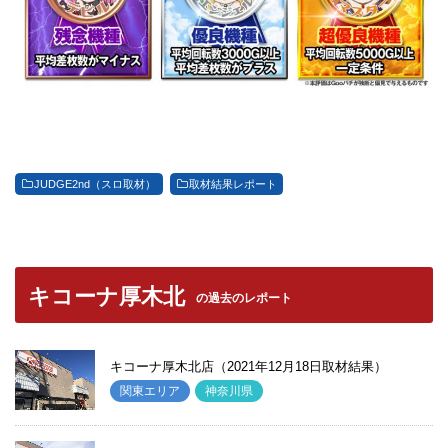
JUDGE2nd（スロ取材）
取材結果レポート
キコーナ厚木北
の過去のレポート
キコーナ厚木北店（2021年12月18日取材結果）
関東エリア
神奈川県