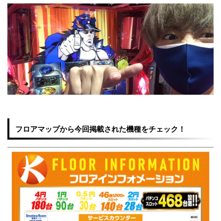
フロアマップから今回掲載された機種をチェック！