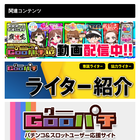
関連コンテンツ