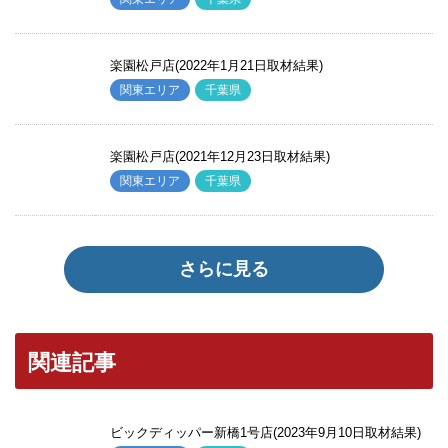
楽園松戸店(2022年1月21日取材結果)
関東エリア
千葉県
楽園松戸店(2021年12月23日取材結果)
関東エリア
千葉県
さらに見る
関連記事
ビックディッパー新橋1号店(2023年9月10日取材結果)