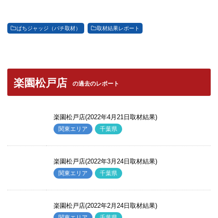
ぱちジャッジ（パチ取材）
取材結果レポート
楽園松戸店
の過去のレポート
楽園松戸店(2022年4月21日取材結果)
関東エリア
千葉県
楽園松戸店(2022年3月24日取材結果)
関東エリア
千葉県
楽園松戸店(2022年2月24日取材結果)
関東エリア
千葉県