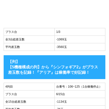
プラス台
1/3
全3台総差玉数
-1069玉
平均差玉数
-3560玉
【列】
【5機種構成の列】から『シンフォギア2』がプラス
差玉数を記録！『アリア』は稼働率で好記録！
4列目
台番号：106~125（1台稼働停止）
プラス台
6/15台
全15台総差玉数
-1134玉