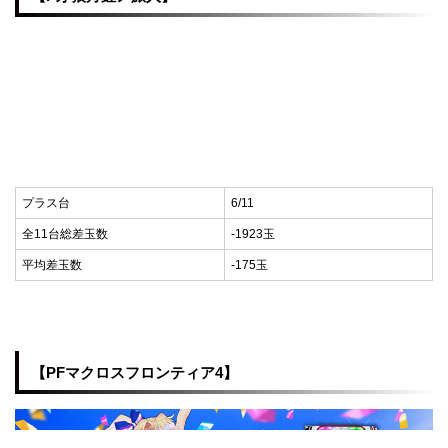
プラス台
6/11
全11台総差玉数
-1923玉
平均差玉数
-175玉
【PFマクロスフロンティア4】