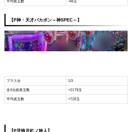
平均差玉数
-48玉
【P神・天才バカボン～神SPEC～】
プラス台
1/3
全3台総差玉数
+2179玉
平均差玉数
+726玉
【P牙狼月虹ノ旅人】