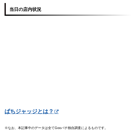
当日の店内状況
ぱちジャッジとは？
※なお、本記事中のデータは全てGooパチ独自調査によるものです。