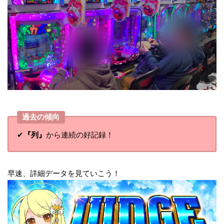
過去の傾向
✔
『列』
から連続の好記録！
早速、詳細データを見ていこう！