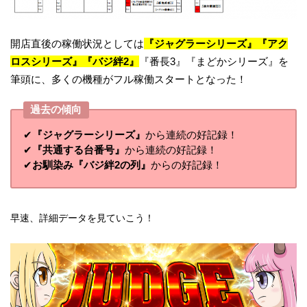
開店直後の稼働状況としては
『ジャグラーシリーズ』『アク
ロスシリーズ』『バジ絆2』
『番長3』『まどかシリーズ』を
筆頭に、多くの機種がフル稼働スタートとなった！
過去の傾向
✔
『ジャグラーシリーズ』
から連続の好記録！
✔
『共通する台番号』
から連続の好記録！
✔
お馴染み『バジ絆2の列』
からの好記録！
早速、詳細データを見ていこう！