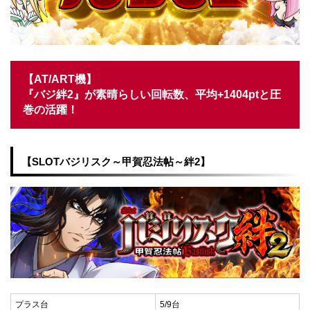
【AT/ART機】
『バジ絆2』が素晴らしい回転数、平均+1404ptと圧
巻の活躍！
【SLOTバジリスク～甲賀忍法帖～絆2】
プラス台
5/9台