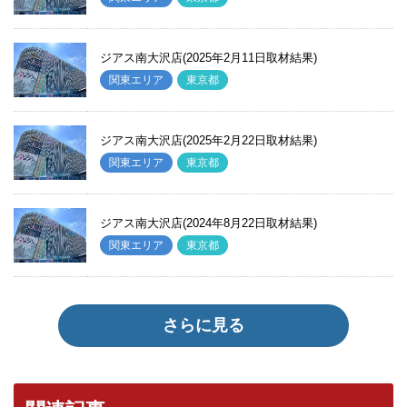
ジアス南大沢店(2025年2月11日取材結果)
関東エリア
東京都
ジアス南大沢店(2025年2月22日取材結果)
関東エリア
東京都
ジアス南大沢店(2024年8月22日取材結果)
関東エリア
東京都
さらに見る