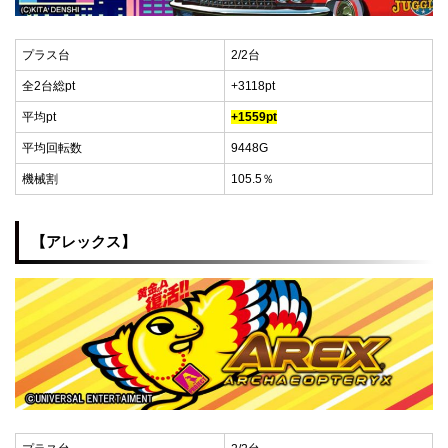
プラス台
2/2台
全2台総pt
+3118pt
平均pt
+1559pt
平均回転数
9448G
機械割
105.5％
【アレックス】