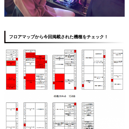
フロアマップから今回掲載された機種をチェック！