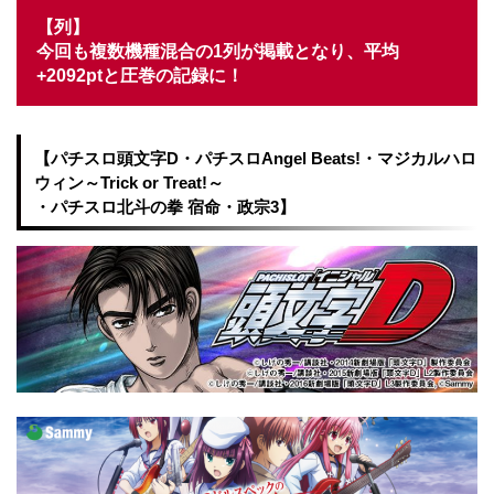
【列】
今回も複数機種混合の1列が掲載となり、平均
+2092ptと圧巻の記録に！
【パチスロ頭文字D・パチスロAngel Beats!・マジカルハロ
ウィン～Trick or Treat!～
・パチスロ北斗の拳 宿命・政宗3】