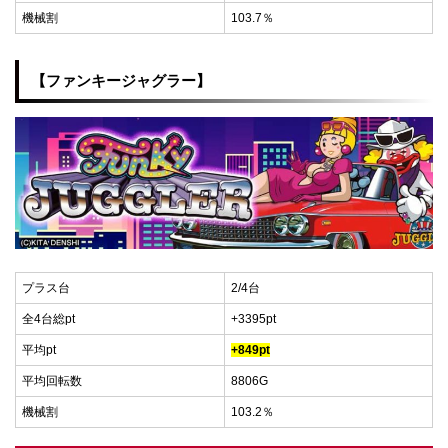
機械割
103.7％
【ファンキージャグラー】
プラス台
2/4台
全4台総pt
+3395pt
平均pt
+849pt
平均回転数
8806G
機械割
103.2％