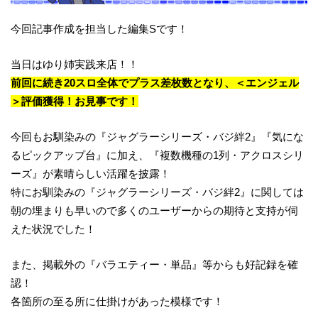
今回記事作成を担当した編集Sです！
当日はゆり姉実践来店！！
前回に続き20スロ全体でプラス差枚数となり、＜エンジェル
＞評価獲得！お見事です！
今回もお馴染みの『ジャグラーシリーズ・バジ絆2』『気にな
るピックアップ台』に加え、『複数機種の1列・アクロスシリ
ーズ』が素晴らしい活躍を披露！
特にお馴染みの『ジャグラーシリーズ・バジ絆2』に関しては
朝の埋まりも早いので多くのユーザーからの期待と支持が伺
えた状況でした！
また、掲載外の『バラエティー・単品』等からも好記録を確
認！
各箇所の至る所に仕掛けがあった模様です！