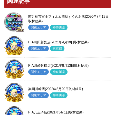
関連記事
南足柄市富士フィルム前駅すぐのお店(2020年7月13日
取材結果)
関東エリア
神奈川県
PIA町田新館店(2021年4月19日取材結果)
関東エリア
東京都
PIA川崎銀柳店(2021年8月13日取材結果)
関東エリア
神奈川県
楽園川崎店(2022年5月20日取材結果)
関東エリア
神奈川県
PIA八王子店(2021年5月1日取材結果)