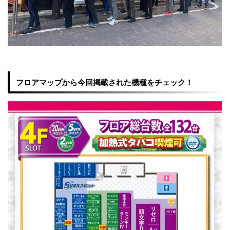
フロアマップから今回掲載された機種をチェック！