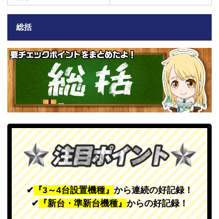
総括
✔
『3～4台設置機種』
から連続の好記録！
✔
『新台・準新台機種』
からの好記録！