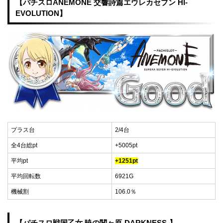
【パチスロANEMONE 交響詩篇エウレカセブン HI‐
EVOLUTION】
プラス台
2/4台
全4台総pt
+5005pt
平均pt
+1251pt
平均回転数
6921G
機械割
106.0％