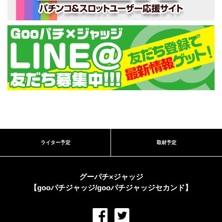
ライター予定
取材予定
グーパチ×ジャッジ
【gooパチジャッジ/gooパチジャッジセカンド】