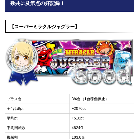
数共に及第点の好記録！
【スーパーミラクルジャグラー】
プラス台
3/4台（1台稼働停止）
全4台総pt
+2070pt
平均pt
+518pt
平均回転数
4824G
機械割
103.6％