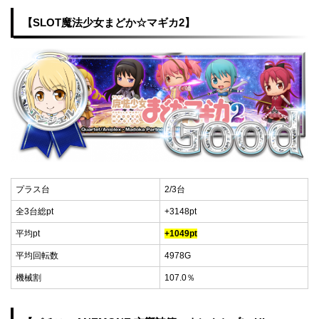
【SLOT魔法少女まどか☆マギカ2】
プラス台
2/3台
全3台総pt
+3148pt
平均pt
+1049pt
平均回転数
4978G
機械割
107.0％