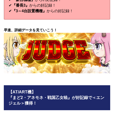
✔
『番長3』
からの好記録！
✔
『3～4台設置機種』
からの好記録！
早速、詳細データを見ていこう！
【AT/ART機】
『まど2・アネモネ・戦国乙女暁』が好記録で＜エン
ジェル＞獲得！