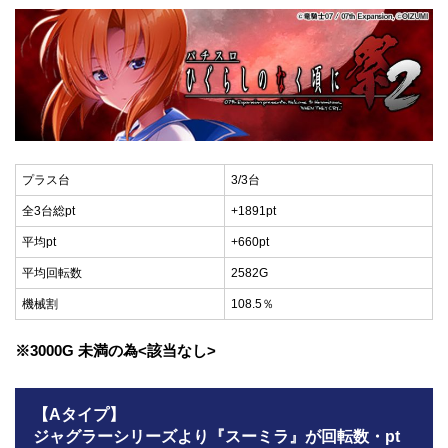
プラス台
3/3台
全3台総pt
+1891pt
平均pt
+660pt
平均回転数
2582G
機械割
108.5％
※3000G 未満の為<該当なし>
【Aタイプ】
ジャグラーシリーズより『スーミラ』が回転数・pt