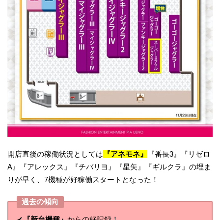
開店直後の稼働状況としては
『アネモネ』
『番長3』『リゼロ
A』『アレックス』『チバリヨ』『星矢』『ギルクラ』の埋ま
りが早く、7機種が好稼働スタートとなった！
過去の傾向
✔
『新台機種』
からの好記録！