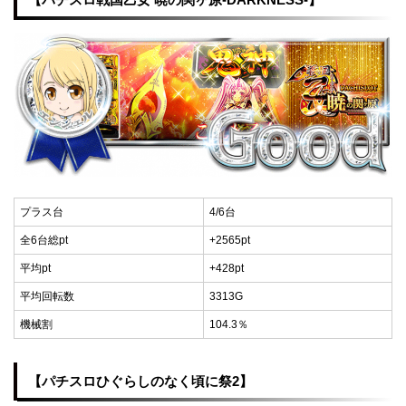
【パチスロ戦国乙女 暁の関ヶ原‐DARKNESS‐】
プラス台
4/6台
全6台総pt
+2565pt
平均pt
+428pt
平均回転数
3313G
機械割
104.3％
【パチスロひぐらしのなく頃に祭2】