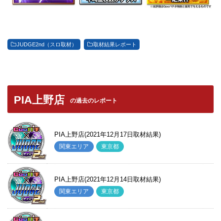
JUDGE2nd（スロ取材）
取材結果レポート
PIA上野店
の過去のレポート
PIA上野店(2021年12月17日取材結果)
関東エリア
東京都
PIA上野店(2021年12月14日取材結果)
関東エリア
東京都