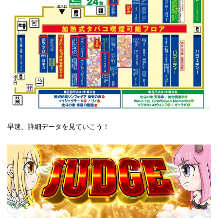
早速、詳細データを見ていこう！