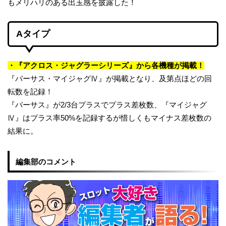
もメリハリのある出玉感を披露した！
Aタイプ
・『アクロス・ジャグラーシリーズ』から各機種が掲載！
『バーサス・マイジャグⅣ』が掲載となり、及第点ほどの回
転数を記録！
『バーサス』が2/3台プラスでプラス差枚数、『マイジャグ
Ⅳ』はプラス率50%を記録するが惜しくもマイナス差枚数の
結果に。
編集部のコメント