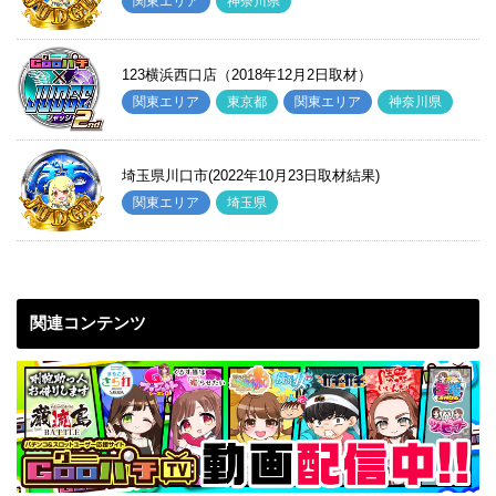
関東エリア
神奈川県
123横浜西口店（2018年12月2日取材）
関東エリア
東京都
関東エリア
神奈川県
埼玉県川口市(2022年10月23日取材結果)
関東エリア
埼玉県
関連コンテンツ