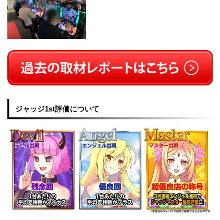
ジャッジ1st評価について