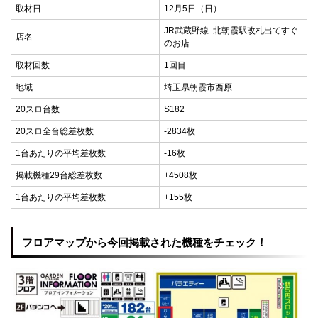
取材日
12月5日（日）
JR武蔵野線 北朝霞駅改札出てすぐ
店名
のお店
取材回数
1回目
地域
埼玉県朝霞市西原
20スロ台数
S182
20スロ全台総差枚数
-2834枚
1台あたりの平均差枚数
-16枚
掲載機種29台総差枚数
+4508枚
1台あたりの平均差枚数
+155枚
フロアマップから今回掲載された機種をチェック！