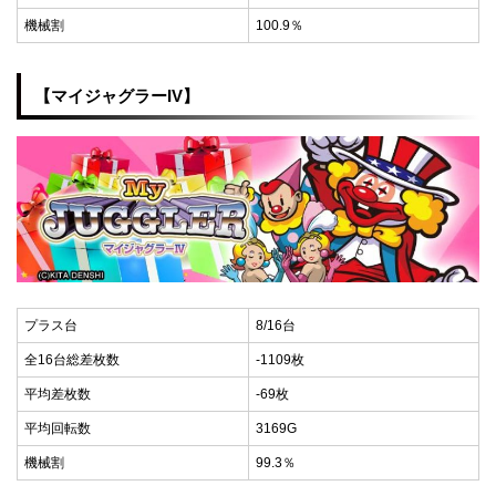
機械割
100.9％
【マイジャグラーIV】
プラス台
8/16台
全16台総差枚数
-1109枚
平均差枚数
-69枚
平均回転数
3169G
機械割
99.3％