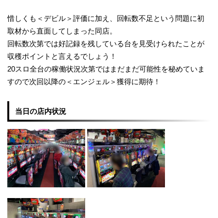
惜しくも＜デビル＞評価に加え、回転数不足という問題に初
取材から直面してしまった同店。
回転数次第では好記録を残している台を見受けられたことが
収穫ポイントと言えるでしょう！
20スロ全台の稼働状況次第ではまだまだ可能性を秘めていま
すので次回以降の＜エンジェル＞獲得に期待！
当日の店内状況