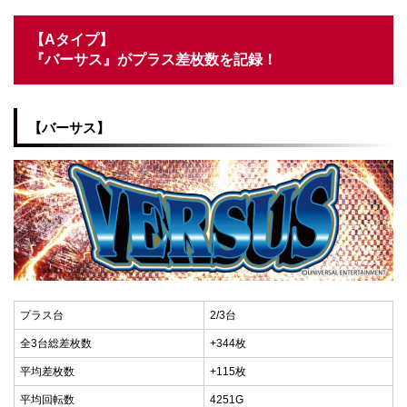
【Aタイプ】
『バーサス』がプラス差枚数を記録！
【バーサス】
プラス台
2/3台
全3台総差枚数
+344枚
平均差枚数
+115枚
平均回転数
4251G