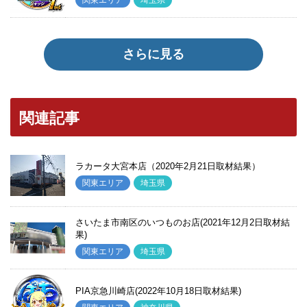
さらに見る
関連記事
ラカータ大宮本店（2020年2月21日取材結果）
関東エリア
埼玉県
さいたま市南区のいつものお店(2021年12月2日取材結
果)
関東エリア
埼玉県
PIA京急川崎店(2022年10月18日取材結果)