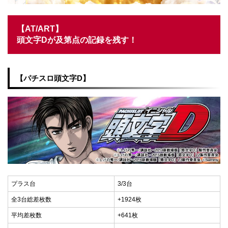
【AT/ART】
頭文字Dが及第点の記録を残す！
【パチスロ頭文字D】
プラス台
3/3台
全3台総差枚数
+1924枚
平均差枚数
+641枚