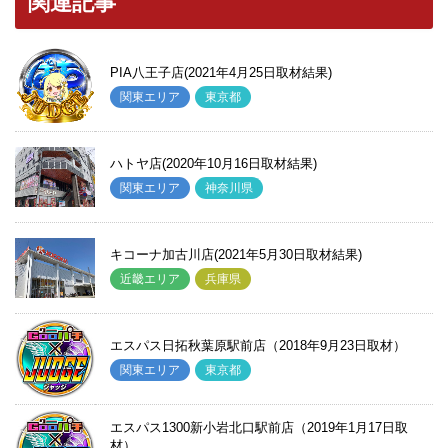
関連記事
PIA八王子店(2021年4月25日取材結果)
関東エリア
東京都
ハトヤ店(2020年10月16日取材結果)
関東エリア
神奈川県
キコーナ加古川店(2021年5月30日取材結果)
近畿エリア
兵庫県
エスパス日拓秋葉原駅前店（2018年9月23日取材）
関東エリア
東京都
エスパス1300新小岩北口駅前店（2019年1月17日取
材）