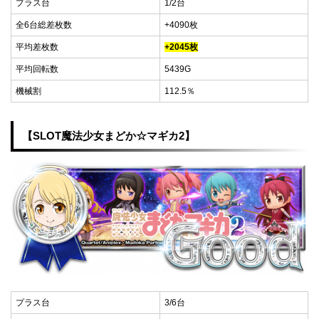
プラス台
1/2台
全6台総差枚数
+4090枚
平均差枚数
+2045枚
平均回転数
5439G
機械割
112.5％
【SLOT魔法少女まどか☆マギカ2】
プラス台
3/6台