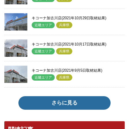
キコーナ加古川店(2021年10月29日取材結果)
近畿エリア
兵庫県
キコーナ加古川店(2021年10月17日取材結果)
近畿エリア
兵庫県
キコーナ加古川店(2021年9月5日取材結果)
近畿エリア
兵庫県
さらに見る