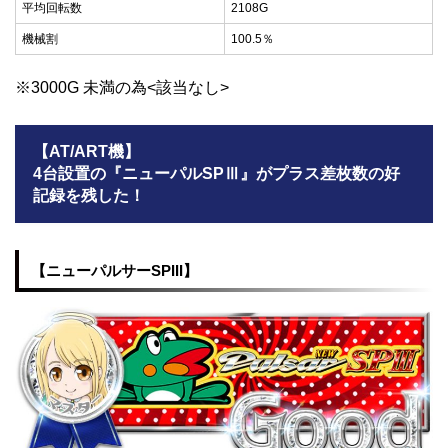
平均回転数
2108G
機械割
100.5％
※3000G 未満の為<該当なし>
【AT/ART機】
4台設置の『ニューパルSPⅢ』がプラス差枚数の好
記録を残した！
【ニューパルサーSPIII】