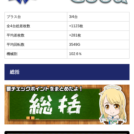
プラス台
3/4台
全4台総差枚数
+1123枚
平均差枚数
+281枚
平均回転数
3549G
機械割
102.6％
総括