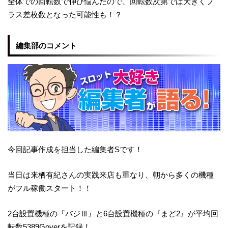
全体での回転数で伸び悩んだので、回転数次第では大きくプ
ラス差枚数となった可能性も！？
編集部のコメント
今回記事作成を担当した編集者Sです！
当日は来栖有紀さんの実践来店も重なり、朝から多くの機種
がフル稼働スタート！！
2台設置機種の『バジⅢ』と6台設置機種の『まど2』が平均回
転数5389Goverを記録！