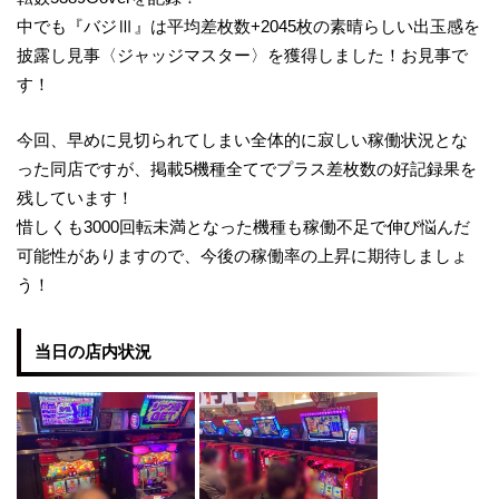
中でも『バジⅢ』は平均差枚数+2045枚の素晴らしい出玉感を
披露し見事〈ジャッジマスター〉を獲得しました！お見事で
す！
今回、早めに見切られてしまい全体的に寂しい稼働状況とな
った同店ですが、掲載5機種全てでプラス差枚数の好記録果を
残しています！
惜しくも3000回転未満となった機種も稼働不足で伸び悩んだ
可能性がありますので、今後の稼働率の上昇に期待しましょ
う！
当日の店内状況