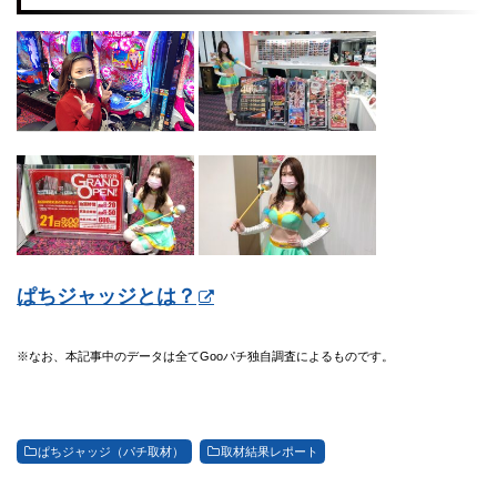
ぱちジャッジとは？
※なお、本記事中のデータは全てGooパチ独自調査によるものです。
ぱちジャッジ（パチ取材）
取材結果レポート