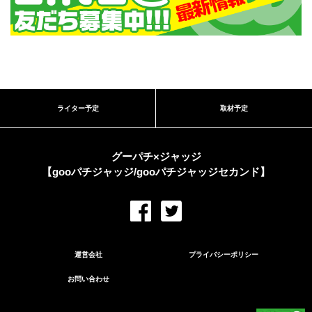
ライター予定
取材予定
グーパチ×ジャッジ
【gooパチジャッジ/gooパチジャッジセカンド】
運営会社
プライバシーポリシー
お問い合わせ