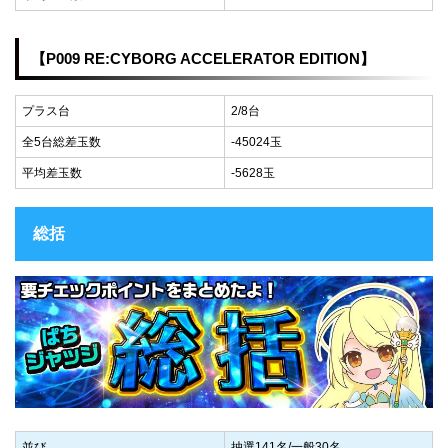
【P009 RE:CYBORG ACCELERATOR EDITION】
プラス台
2/8台
全5台総差玉数
-45024玉
平均差玉数
-5628玉
総括
並び
抽選141名/一般30名