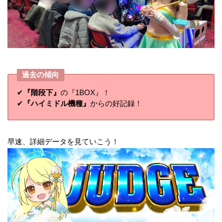
過去の傾向
✔
『階段下』
の『1BOX』！
✔
『ハイミドル機種』
からの好記録！
早速、詳細データを見ていこう！