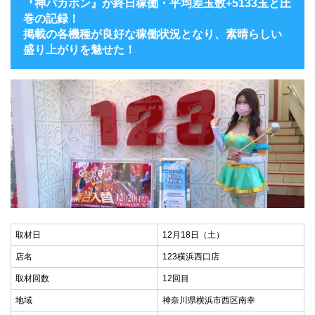
『神バカボン』が終日稼働・平均差玉数+5133玉と圧
巻の記録！
掲載の各機種が良好な稼働状況となり、素晴らしい
盛り上がりを魅せた！
取材日
12月18日（土）
店名
123横浜西口店
取材回数
12回目
地域
神奈川県横浜市西区南幸