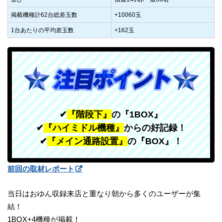
掲載機種計62台総差玉数
+10060玉
1台あたりの平均差玉数
+162玉
✔
『階段下』
の『1BOX』
✔
『ハイミドル機種』
からの好記録！
✔
『メイン通路設置』
の『BOX』
！
前回の取材レポート
当日はおゆん収録来店と重なり朝から多くのユーザーが集
結！
1BOX+4機種が掲載！