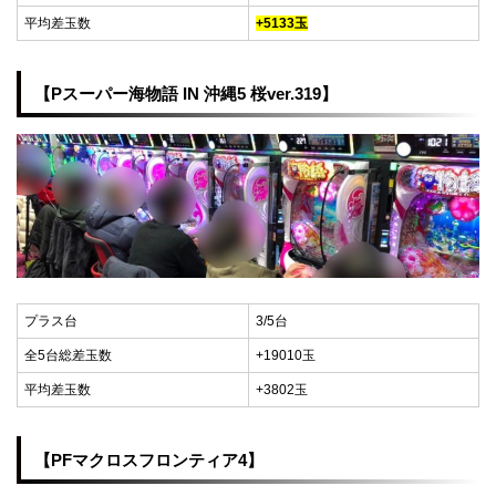
平均差玉数
+5133玉
【Pスーパー海物語 IN 沖縄5 桜ver.319】
プラス台
3/5台
全5台総差玉数
+19010玉
平均差玉数
+3802玉
【PFマクロスフロンティア4】