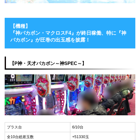
【機種】
『神バカボン・マクロスF4』が終日稼働、特に『神
バカボン』が圧巻の出玉感を披露！
【P神・天才バカボン～神SPEC～】
プラス台
6/10台
全10台総差玉数
+51330玉