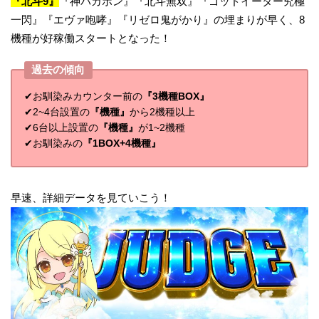
『北斗9』
『神バカボン』『北斗無双』『ゴッドイーター究極
一閃』『エヴァ咆哮』『リゼロ鬼がかり』の埋まりが早く、8
機種が好稼働スタートとなった！
過去の傾向
✔お馴染みカウンター前の
『3機種BOX』
✔2~4台設置の
『機種』
から2機種以上
✔6台以上設置の
『機種』
が1~2機種
✔お馴染みの
『1BOX+4機種』
早速、詳細データを見ていこう！