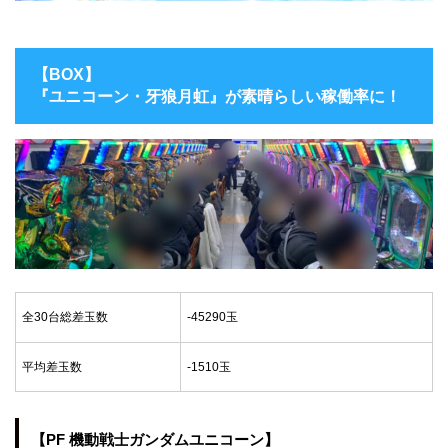
【BOX】
『ユニコーン・牙狼月虹』が素晴らしい稼働率に！
全30台総差玉数
-45290玉
平均差玉数
-1510玉
【PF 機動戦士ガンダムユニコーン】