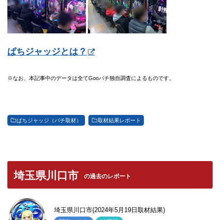
ぱちジャッジとは？
※なお、本記事中のデータは全てGooパチ独自調査によるものです。
ぱちジャッジ（パチ取材）
取材結果レポート
埼玉県川口市
の過去のレポート
埼玉県川口市(2024年5月19日取材結果)