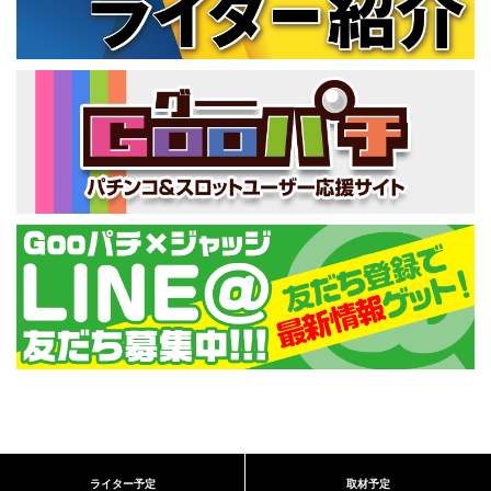
ライター予定
取材予定