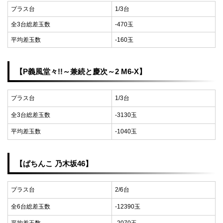
プラス台
1/3台
全3台総差玉数
-470玉
平均差玉数
-160玉
【P義風堂々!!～兼続と慶次～2 M6‐X】
プラス台
1/3台
全3台総差玉数
-3130玉
平均差玉数
-1040玉
【ぱちんこ 乃木坂46】
プラス台
2/6台
全6台総差玉数
-12390玉