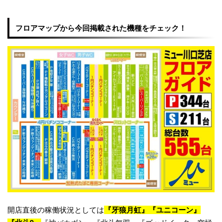
フロアマップから今回掲載された機種をチェック！
開店直後の稼働状況としては
『牙狼月虹』
『ユニコーン』