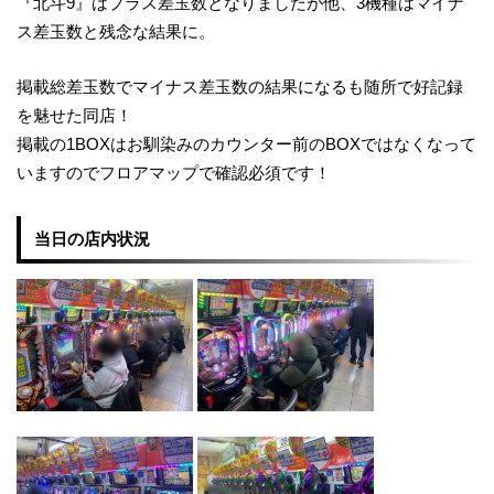
『北斗9』はプラス差玉数となりましたが他、3機種はマイナ
ス差玉数と残念な結果に。
掲載総差玉数でマイナス差玉数の結果になるも随所で好記録
を魅せた同店！
掲載の1BOXはお馴染みのカウンター前のBOXではなくなって
いますのでフロアマップで確認必須です！
当日の店内状況