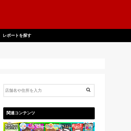
レポートを探す
関連コンテンツ