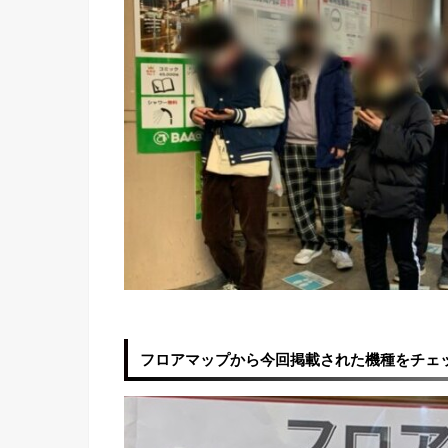
フロアマップから今回掲載された機種をチェ