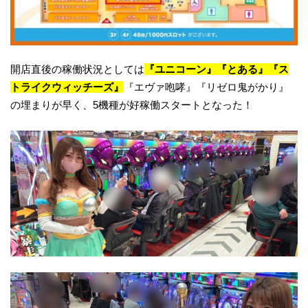
開店直後の稼働状況としては
『ユニコーン』『とある』『ス
トライクウィッチーズ』
『エヴァ咆哮』『リゼロ鬼がかり』
の埋まりが早く、5機種が好稼働スタートとなった！