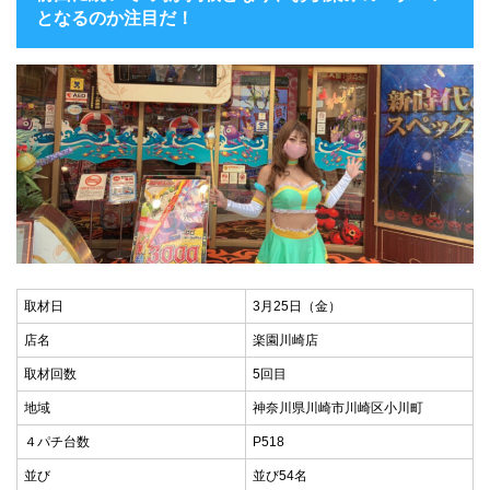
となるのか注目だ！
取材日
3月25日（金）
店名
楽園川崎店
取材回数
5回目
地域
神奈川県川崎市川崎区小川町
４パチ台数
P518
並び
並び54名