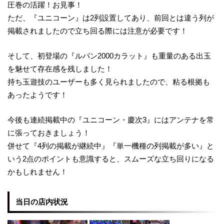
圧巻の活躍！お見事！
ただ、『ユニコーン』は2列設置してあり、前回とは違う列が
掲載されましたので立ち回る際には注意が必要です！
そして、初登場の『ルパン2000カラット』も重量のある出玉
を魅せて存在感を残しました！
持ち玉遊技のユーザーも多く見られましたので、粘る根拠も
あったようです！
今後も連続掲載中の『ユニコーン・慶次3』にはアンテナを常
に張っておきましょう！
併せて『4列の掲載が継続中』『単一機種の列掲載が多い』と
いう2点のポイントも意識すると、スムーズな立ち回りになる
かもしれません！
当日の店内状況