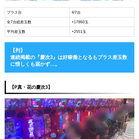
プラス台
4/7台
全7台総差玉数
+17860玉
平均差玉数
+2551玉
【列】
連続掲載の『慶次3』は好稼働となるもプラス差玉数
に惜しくも届かず…。
【P真・花の慶次3】