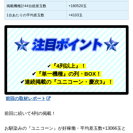
掲載機種計44台総差玉数
+180520玉
1台あたりの平均差玉数
+4103玉
『4列以上』！
✔
✔
『単一機種』の列・BOX！
✔
連続掲載の『ユニコーン・慶次3』！
前回の取材レポート
前回に続いて4列の掲載！
お馴染みの『ユニコーン』が好稼働・平均差玉数+13066玉と