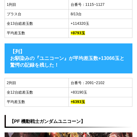
1列目
台番号：1115~1127
プラス台
8/13台
全13台総差玉数
+114320玉
平均差玉数
+8793玉
【列】
お馴染みの『ユニコーン』が平均差玉数+13066玉と
驚愕の記録を残した！
2列目
台番号：2091~2102
全12台総差玉数
+83190玉
平均差玉数
+6393玉
【PF 機動戦士ガンダムユニコーン】