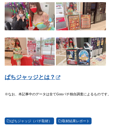
ぱちジャッジとは？
※なお、本記事中のデータは全てGooパチ独自調査によるものです。
ぱちジャッジ（パチ取材）
取材結果レポート