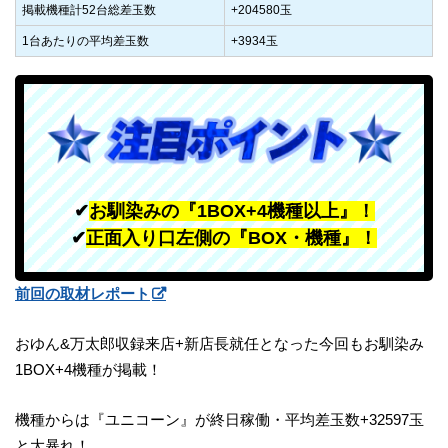
掲載機種計52台総差玉数
+204580玉
1台あたりの平均差玉数
+3934玉
✔
お馴染みの『1BOX+4機種以上』！
✔
正面入り口左側の『BOX・機種』！
前回の取材レポート
おゆん&万太郎収録来店+新店長就任となった今回もお馴染み
1BOX+4機種が掲載！
機種からは『ユニコーン』が終日稼働・平均差玉数+32597玉
と大暴れ！