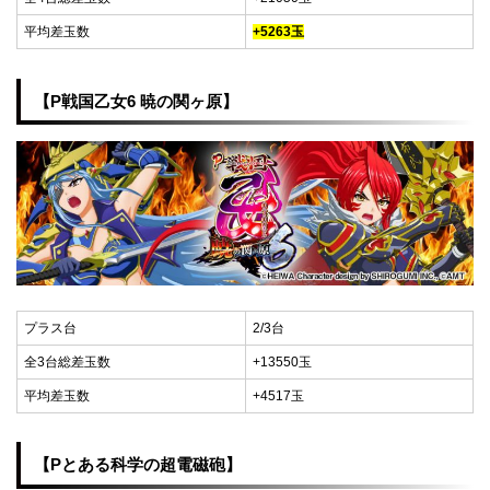
平均差玉数
+5263玉
【P戦国乙女6 暁の関ヶ原】
プラス台
2/3台
全3台総差玉数
+13550玉
平均差玉数
+4517玉
【Pとある科学の超電磁砲】