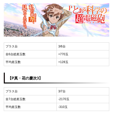
プラス台
3/6台
全6台総差玉数
+770玉
平均差玉数
+128玉
【P真・花の慶次3】
プラス台
3/7台
全7台総差玉数
-2170玉
平均差玉数
-310玉