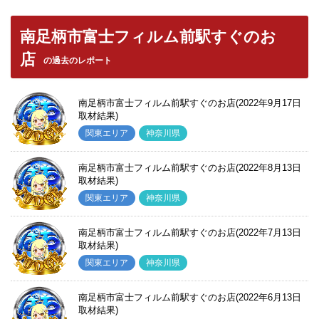
南足柄市富士フィルム前駅すぐのお
店
の過去のレポート
南足柄市富士フィルム前駅すぐのお店(2022年9月17日
取材結果)
関東エリア
神奈川県
南足柄市富士フィルム前駅すぐのお店(2022年8月13日
取材結果)
関東エリア
神奈川県
南足柄市富士フィルム前駅すぐのお店(2022年7月13日
取材結果)
関東エリア
神奈川県
南足柄市富士フィルム前駅すぐのお店(2022年6月13日
取材結果)