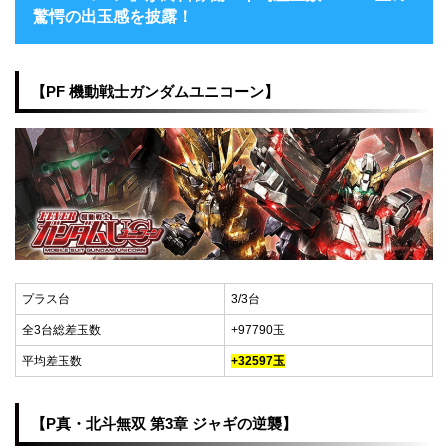
驚愕の出玉感を披露！
【PF 機動戦士ガンダムユニコーン】
プラス台
3/3台
全3台総差玉数
+97790玉
平均差玉数
+32597玉
【P真・北斗無双 第3章 ジャギの逆襲】