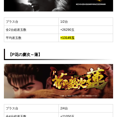
プラス台
1/2台
全2台総差玉数
+26290玉
平均差玉数
+13145玉
【P花の慶次～蓮】
プラス台
2/4台
全4台総差玉数
+21050玉