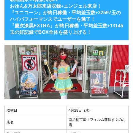
おゆん&万太郎来店収録+エンジェル来店！
『ユニコーン』が終日稼働・平均差玉数+32597玉の
ハイパフォーマンスでユーザーを魅了！
『慶次漆黒EXTRA』が終日稼働・平均差玉数+13145
玉の好記録でBOX全体を盛り上げる！
取材日
4月28日（木）
南足柄市富士フィルム前駅すぐのお
店名
店