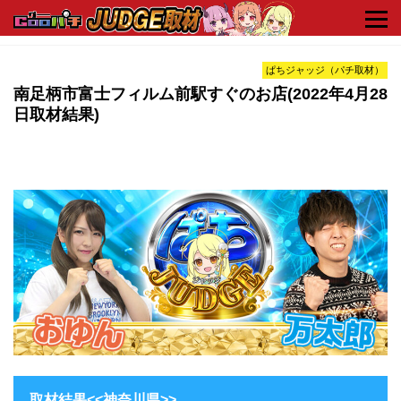
HOME
ぱちジャッジ（パチ取材）
南足柄市富士フィルム前駅すぐのお店(2022年4月28日取材結果)
ぱちジャッジ（パチ取材）
南足柄市富士フィルム前駅すぐのお店(2022年4月28
日取材結果)
取材結果<<神奈川県>>