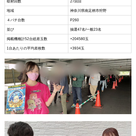
取材回数
27回目
地域
神奈川県南足柄市狩野
４パチ台数
P260
並び
抽選47名/一般23名
掲載機種計52台総差玉数
+204580玉
1台あたりの平均差枚数
+3934玉