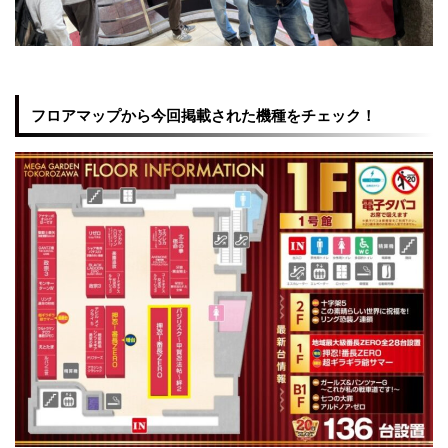
フロアマップから今回掲載された機種をチェック！