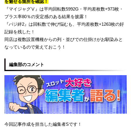
を魅せる箇所を確認！
『マイジャグⅤ』は平均回転数5992G・平均差枚数+973枚・
プラス率80％の安定感のある結果を披露！
『バジ絆2』は回転数で伸び悩むも、平均差枚数+1263枚の好
記録を残した！
同店は複数設置機種からの列・並びでの仕掛けがお馴染みと
なっているので覚えておこう！
編集部のコメント
今回記事作成を担当した編集者Sです！