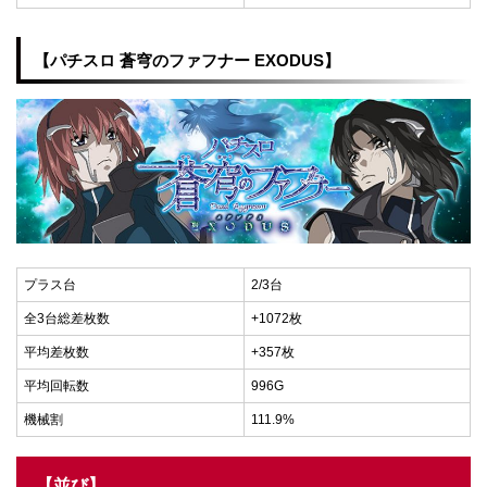
【パチスロ 蒼穹のファフナー EXODUS】
プラス台
2/3台
全3台総差枚数
+1072枚
平均差枚数
+357枚
平均回転数
996G
機械割
111.9%
【並び】