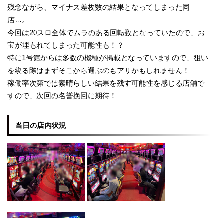
残念ながら、マイナス差枚数の結果となってしまった同
店…。
今回は20スロ全体でムラのある回転数となっていたので、お
宝が埋もれてしまった可能性も！？
特に1号館からは多数の機種が掲載となっていますので、狙い
を絞る際はまずそこから選ぶのもアリかもしれません！
稼働率次第では素晴らしい結果を残す可能性を感じる店舗で
すので、次回の名誉挽回に期待！
当日の店内状況