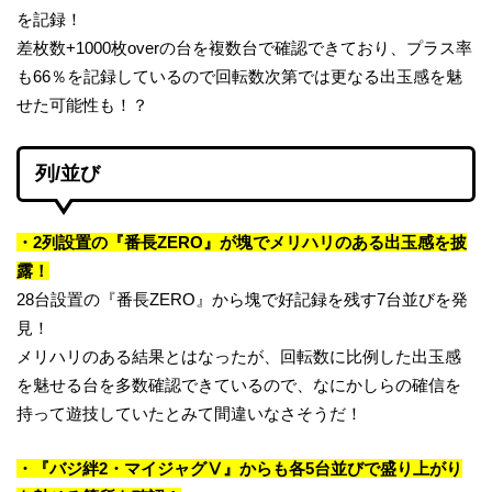
を記録！
差枚数+1000枚overの台を複数台で確認できており、プラス率
も66％を記録しているので回転数次第では更なる出玉感を魅
せた可能性も！？
列/並び
・2列設置の『番長ZERO』が塊でメリハリのある出玉感を披
露！
28台設置の『番長ZERO』から塊で好記録を残す7台並びを発
見！
メリハリのある結果とはなったが、回転数に比例した出玉感
を魅せる台を多数確認できているので、なにかしらの確信を
持って遊技していたとみて間違いなさそうだ！
・『バジ絆2・マイジャグⅤ』からも各5台並びで盛り上がり