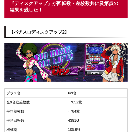
『ディスクアップ』が回転数・差枚数共に及第点の
結果を残した！
【パチスロディスクアップ2】
プラス台
6/9台
全9台総差枚数
+7052枚
平均差枚数
+784枚
平均回転数
4381G
機械割
105.9%