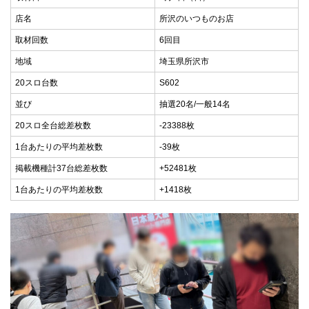
店名
所沢のいつものお店
取材回数
6回目
地域
埼玉県所沢市
20スロ台数
S602
並び
抽選20名/一般14名
20スロ全台総差枚数
-23388枚
1台あたりの平均差枚数
-39枚
掲載機種計37台総差枚数
+52481枚
1台あたりの平均差枚数
+1418枚