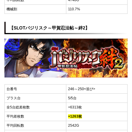
平均回転数
4748G
機械割
110.7%
【SLOTバジリスク～甲賀忍法帖～絆2】
台番号
246～250<並び>
プラス台
5/5台
全5台総差枚数
+6313枚
平均差枚数
+1263枚
平均回転数
2542G