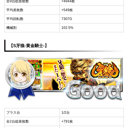
全9台総差枚数
+4944枚
平均差枚数
+549枚
平均回転数
7307G
機械割
102.5%
【S牙狼‐黄金騎士‐】
プラス台
1/2台
全2台総差枚数
+791枚