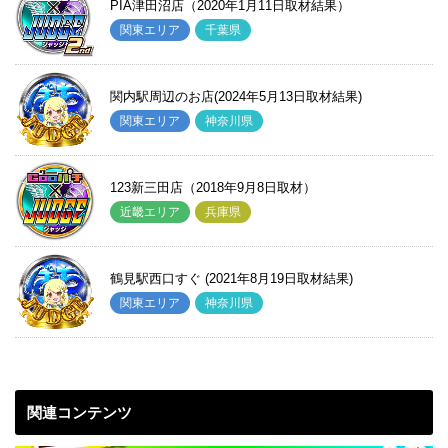
PIA津田沼店（2020年1月11日取材結果）
関東エリア
千葉県
関内駅周辺のお店(2024年5月13日取材結果)
関東エリア
神奈川県
123新三田店（2018年9月8日取材）
近畿エリア
兵庫県
鶴見駅西口すぐ (2021年8月19日取材結果)
関東エリア
神奈川県
関連コンテンツ