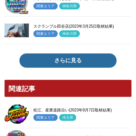
関東エリア
神奈川県
スクランブル田谷店(2023年3月25日取材結果)
関東エリア
神奈川県
さらに見る
関連記事
松江、産業道路沿い(2023年9月7日取材結果)
関東エリア
埼玉県