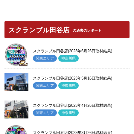
スクランブル田谷店
の過去のレポート
スクランブル田谷店(2023年6月26日取材結果)
関東エリア
神奈川県
スクランブル田谷店(2023年5月16日取材結果)
関東エリア
神奈川県
スクランブル田谷店(2023年4月26日取材結果)
関東エリア
神奈川県
スクランブル田谷店(2023年3月26日取材結果)