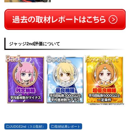
ジャッジ2nd評価について
JUDGE2nd（スロ取材）
取材結果レポート