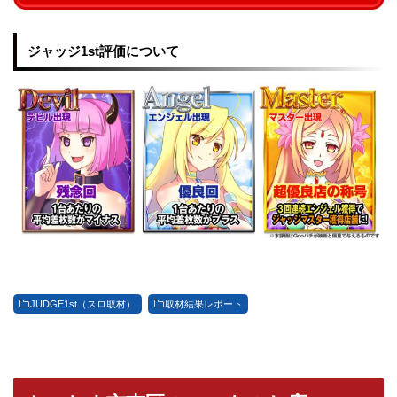
ジャッジ1st評価について
JUDGE1st（スロ取材）
取材結果レポート