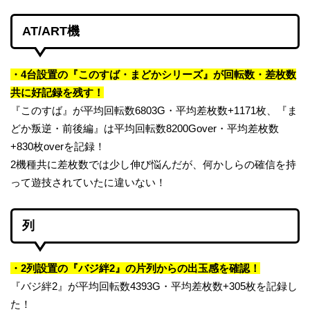
AT/ART機
・4台設置の『このすば・まどかシリーズ』が回転数・差枚数
共に好記録を残す！
『このすば』が平均回転数6803G・平均差枚数+1171枚、『ま
どか叛逆・前後編』は平均回転数8200Gover・平均差枚数
+830枚overを記録！
2機種共に差枚数では少し伸び悩んだが、何かしらの確信を持
って遊技されていたに違いない！
列
・2列設置の『バジ絆2』の片列からの出玉感を確認！
『バジ絆2』が平均回転数4393G・平均差枚数+305枚を記録し
た！