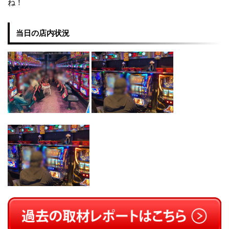
ね！
当日の店内状況