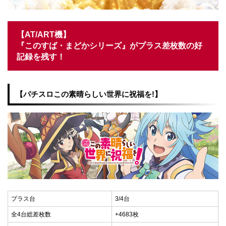
【AT/ART機】
『このすば・まどかシリーズ』がプラス差枚数の好
記録を残す！
【パチスロこの素晴らしい世界に祝福を!】
プラス台
3/4台
全4台総差枚数
+4683枚