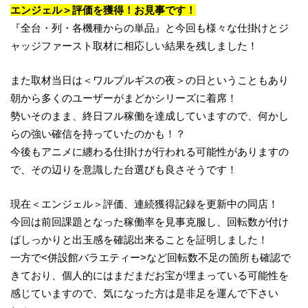
エンジェル＞評価を獲得！お見事です！
『全台・列・各機種からの単品』と今回も様々な仕掛けとジ
ャッジファースト取材に相応しい結果を残しました！
また取材当日は＜ワルプルギスの夜＞の日ということもあり
朝から多くのユーザーがまどかシリーズに着席！
勢いそのまま、終日フル稼働を達成していますので、何かし
らの強い確信を持っていたのかも！？
今後もアニメに纏わる仕掛けが行われる可能性がありますの
で、その辺りを意識した台選びも良さそうです！
現在＜エンジェル＞評価、連続獲得記録を更新中の同店！
今回は前回課題となった稼働率を見事克服し、回転数が付け
ばしっかりと出玉感を確認出来ることを証明しました！
一方で<併設館バラエティー>など回転数不足の箇所も確認で
きており、個人的にはまだまだお宝が埋まっている可能性を
感じていますので、気になった方は是非足を運んで下さい