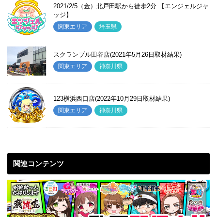
2021/2/5（金）北戸田駅から徒歩2分 【エンジェルジャ
ッジ】
関東エリア
埼玉県
スクランブル田谷店(2021年5月26日取材結果)
関東エリア
神奈川県
123横浜西口店(2022年10月29日取材結果)
関東エリア
神奈川県
関連コンテンツ