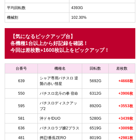
平均回転数
4393G
機械割
102.30%
【気になるピックアップ台】
各機種1台以上から好記録を確認！
今回は差枚数+1600枚以上をピックアップ！
台番号
機種名
回転数
差枚数
シャア専用パチスロ 逆
639
5692G
+4668枚
襲の赤い彗星
550
パチスロ北斗の拳 宿命
6312G
+3906枚
パチスロディスクアッ
595
8920G
+3553枚
プ2
581
沖ドキ!DUO
5280G
+3439枚
636
パチスロラブ嬢2プラス
6519G
+3009枚
481
押忍!番長ZERO
8019G
+2981枚