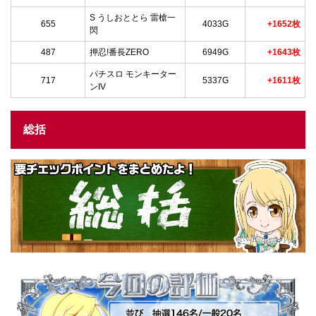
S うしおととら 雷槍一
655
4033G
+1652枚
閃
487
押忍!番長ZERO
6949G
+1643枚
パチスロ モンキーター
717
5337G
+1611枚
ンIV
総括