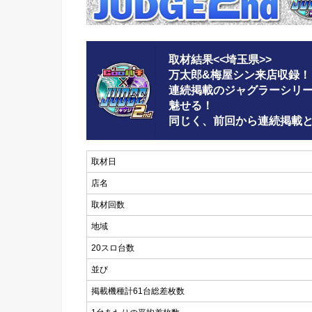
取材結果<<埼玉県>>
万太郎&梅屋シン来店収録！
連続掲載のジャグラーシリー
魅せる！
同じく、前回から連続掲載
取材日
店名
取材回数
地域
20スロ台数
並び
掲載機種計61台総差枚数