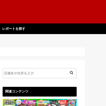
レポートを探す
関連コンテンツ