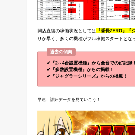
開店直後の稼働状況としては
『番長ZERO』『
りが早く、多くの機種がフル稼働スタートとな
過去の傾向
✔『2～4台設置機種』から全台での好記録
✔『多数設置機種』からの掲載！
✔『ジャグラーシリーズ』からの掲載！
早速、詳細データを見ていこう！