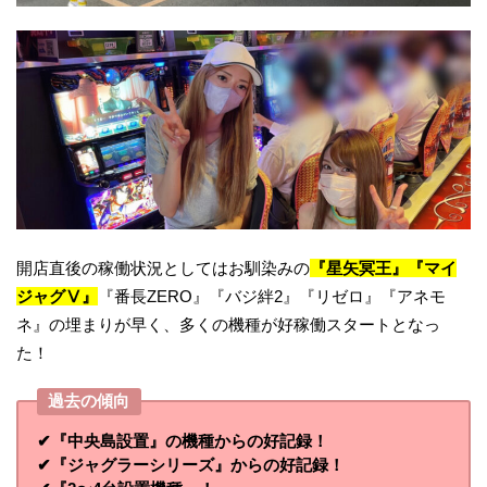
開店直後の稼働状況としてはお馴染みの
『星矢冥王』『マイ
ジャグⅤ』
『番長ZERO』『バジ絆2』『リゼロ』『アネモ
ネ』の埋まりが早く、多くの機種が好稼働スタートとなっ
た！
過去の傾向
✔『中央島設置』の機種からの好記録！
✔『ジャグラーシリーズ』からの好記録！