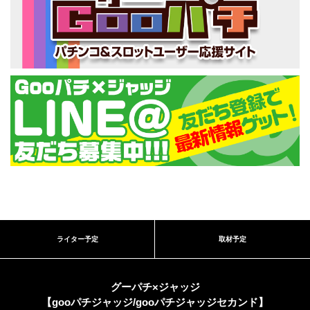
ライター予定
取材予定
グーパチ×ジャッジ
【gooパチジャッジ/gooパチジャッジセカンド】