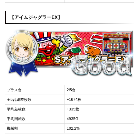
【アイムジャグラーEX】
プラス台
2/5台
全5台総差枚数
+1674枚
平均差枚数
+335枚
平均回転数
4935G
機械割
102.2%