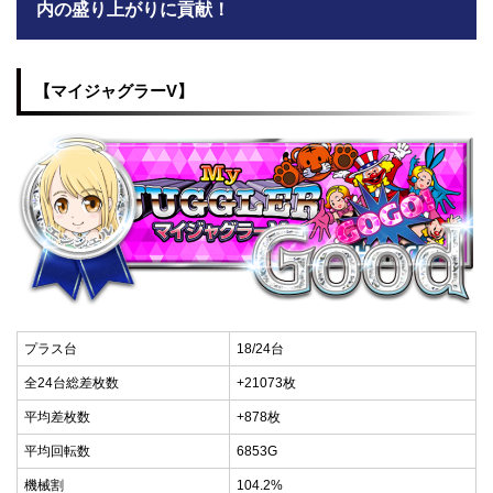
内の盛り上がりに貢献！
【マイジャグラーV】
プラス台
18/24台
全24台総差枚数
+21073枚
平均差枚数
+878枚
平均回転数
6853G
機械割
104.2%