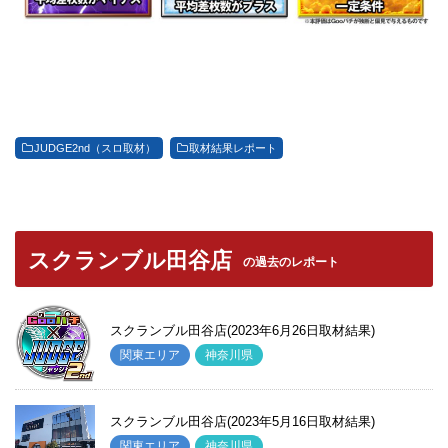
JUDGE2nd（スロ取材）
取材結果レポート
スクランブル田谷店
の過去のレポート
スクランブル田谷店(2023年6月26日取材結果)
関東エリア
神奈川県
スクランブル田谷店(2023年5月16日取材結果)
関東エリア
神奈川県