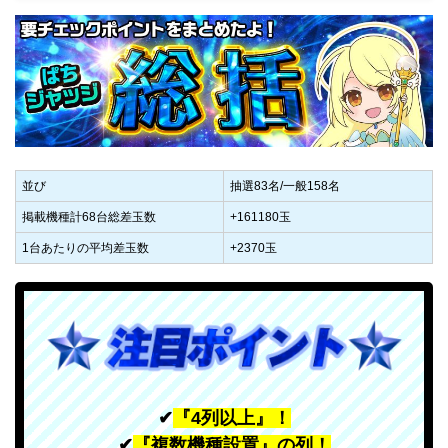
並び
抽選83名/一般158名
掲載機種計68台総差玉数
+161180玉
1台あたりの平均差玉数
+2370玉
✔
『4列以上』！
✔
『複数機種設置』の列！