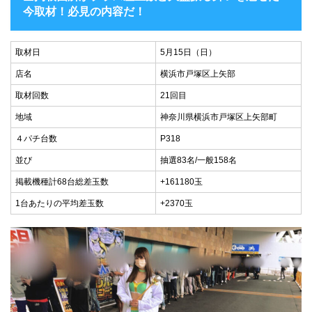
今取材！必見の内容だ！
取材日
5月15日（日）
店名
横浜市戸塚区上矢部
取材回数
21回目
地域
神奈川県横浜市戸塚区上矢部町
４パチ台数
P318
並び
抽選83名/一般158名
掲載機種計68台総差玉数
+161180玉
1台あたりの平均差玉数
+2370玉