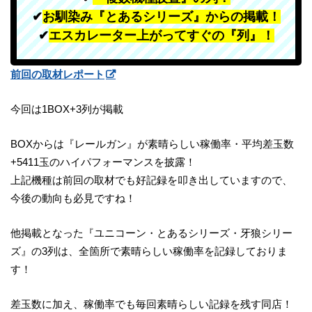
✔
お馴染み『とあるシリーズ』からの掲載！
✔
エスカレーター上がってすぐの『列』！
前回の取材レポート
今回は1BOX+3列が掲載
BOXからは『レールガン』が素晴らしい稼働率・平均差玉数
+5411玉のハイパフォーマンスを披露！
上記機種は前回の取材でも好記録を叩き出していますので、
今後の動向も必見ですね！
他掲載となった『ユニコーン・とあるシリーズ・牙狼シリー
ズ』の3列は、全箇所で素晴らしい稼働率を記録しておりま
す！
差玉数に加え、稼働率でも毎回素晴らしい記録を残す同店！