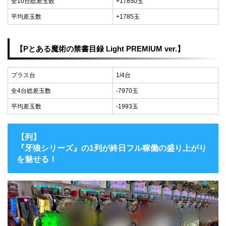
全10台総差玉数
+17850玉
平均差玉数
+1785玉
【Pとある魔術の禁書目録 Light PREMIUM ver.】
プラス台
1/4台
全4台総差玉数
-7970玉
平均差玉数
-1993玉
【列】
『牙狼シリーズ』の1列が終日フル稼働の盛り上がり
を魅せる！