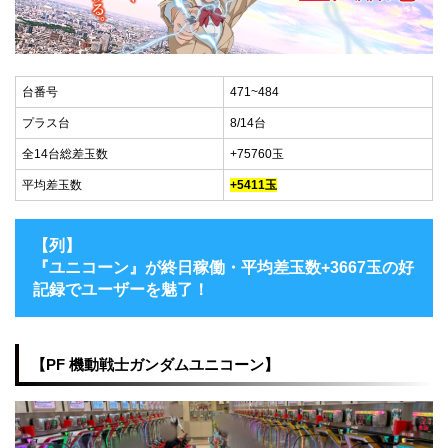
台番号
471~484
プラス台
8/14台
全14台総差玉数
+75760玉
平均差玉数
+5411玉
【列】
『ユニコーン』が終日稼働・平均差玉数+3667玉の好
記録でユーザーを魅了！
【PF 機動戦士ガンダムユニコーン】