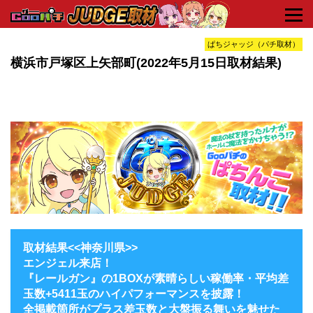
HOME
ぱちジャッジ（パチ取材）
横浜市戸塚区上矢部町(2022年5月15日取材結果)
ぱちジャッジ（パチ取材）
横浜市戸塚区上矢部町(2022年5月15日取材結果)
取材結果<<神奈川県>>
エンジェル来店！
『レールガン』の1BOXが素晴らしい稼働率・平均差
玉数+5411玉のハイパフォーマンスを披露！
全掲載箇所がプラス差玉数と大盤振る舞いを魅せた