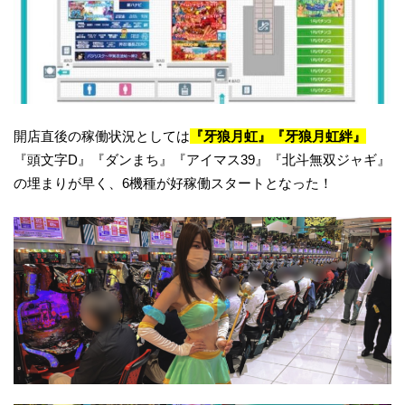
開店直後の稼働状況としては
『牙狼月虹』『牙狼月虹絆』
『頭文字D』『ダンまち』『アイマス39』『北斗無双ジャギ』
の埋まりが早く、6機種が好稼働スタートとなった！