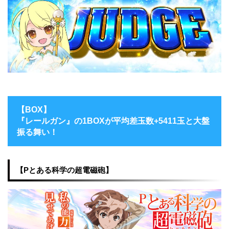
【BOX】
『レールガン』の1BOXが平均差玉数+5411玉と大盤
振る舞い！
【Pとある科学の超電磁砲】