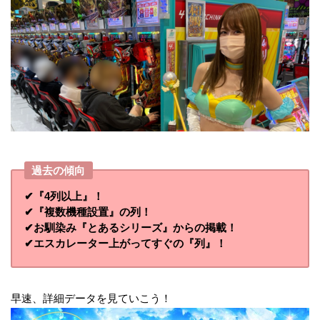
過去の傾向
✔『4列以上』！
✔『複数機種設置』の列！
✔お馴染み『とあるシリーズ』からの掲載！
✔エスカレーター上がってすぐの『列』！
早速、詳細データを見ていこう！