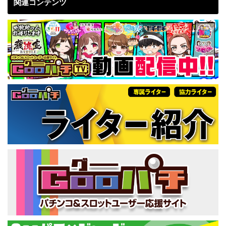
関連コンテンツ