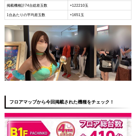
掲載機種計74台総差玉数
+122210玉
1台あたりの平均差玉数
+1651玉
フロアマップから今回掲載された機種をチェック！