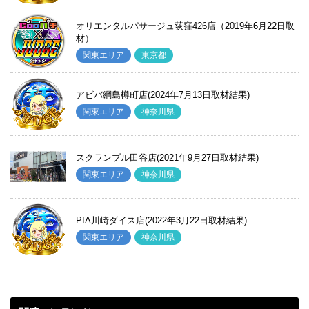
オリエンタルパサージュ荻窪426店（2019年6月22日取
材）
関東エリア
東京都
アビバ綱島樽町店(2024年7月13日取材結果)
関東エリア
神奈川県
スクランブル田谷店(2021年9月27日取材結果)
関東エリア
神奈川県
PIA川崎ダイス店(2022年3月22日取材結果)
関東エリア
神奈川県