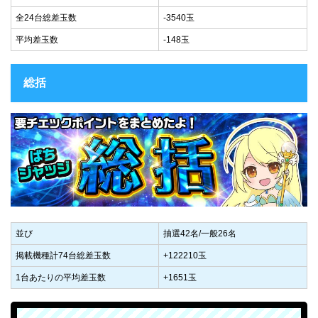
全24台総差玉数
-3540玉
平均差玉数
-148玉
総括
並び
抽選42名/一般26名
掲載機種計74台総差玉数
+122210玉
1台あたりの平均差玉数
+1651玉