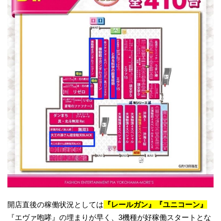
開店直後の稼働状況としては
『レールガン』『ユニコーン』
『エヴァ咆哮』の埋まりが早く、3機種が好稼働スタートとな