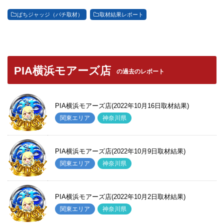
ぱちジャッジ（パチ取材）
取材結果レポート
PIA横浜モアーズ店
の過去のレポート
PIA横浜モアーズ店(2022年10月16日取材結果)
関東エリア
神奈川県
PIA横浜モアーズ店(2022年10月9日取材結果)
関東エリア
神奈川県
PIA横浜モアーズ店(2022年10月2日取材結果)
関東エリア
神奈川県