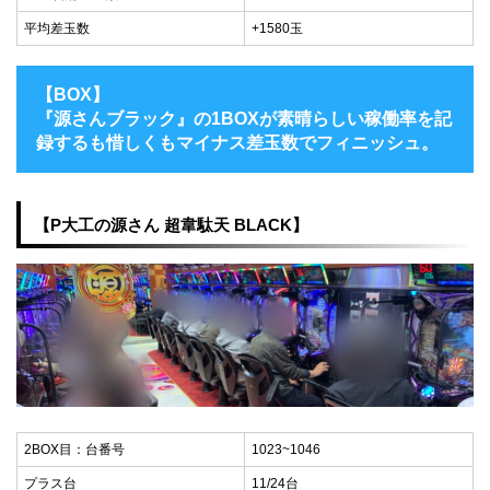
平均差玉数
+1580玉
【BOX】
『源さんブラック』の1BOXが素晴らしい稼働率を記
録するも惜しくもマイナス差玉数でフィニッシュ。
【P大工の源さん 超韋駄天 BLACK】
2BOX目：台番号
1023~1046
プラス台
11/24台