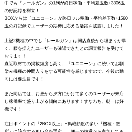
中でも『レールガン』の1列が終日稼働・平均差玉数+3806玉
の好記録を樹立！
BOXからは『ユニコーン』が終日フル稼働・平均差玉数+1580
玉の好記録でユーザーの期待に応える活躍を披露しました！
上記2機種の中でも『レールガン』は開店直後から埋まりが早
く、腰を据えたユーザーも確認できたとの調査報告を受けて
おります！
直近取材での掲載頻度も高く、『ユニコーン』に続いてお馴
染み機種の仲間入りをする可能性を感じますので、今後の動
向には要注目です！
また同店では、お昼から夕方にかけて多くのユーザーが来店
し稼働率で盛り上がる傾向にあります！すなわち、朝一は好
機です！
注目ポイントの『2BOX以上』+掲載頻度の多い『機種・箇
所』に該当する狙い台を選定し、朝一の抽選から参加してみ