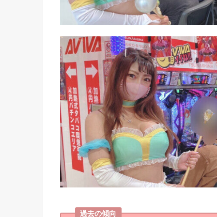
過去の傾向