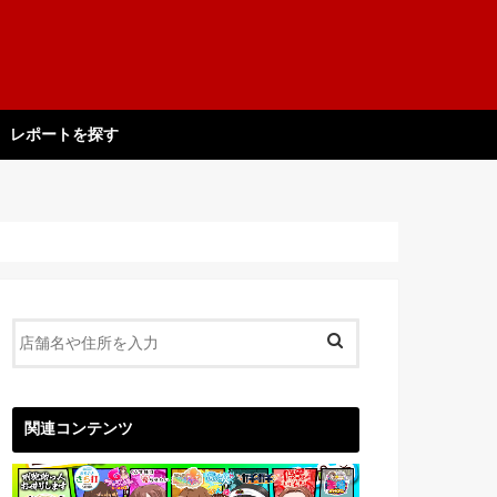
レポートを探す
関連コンテンツ