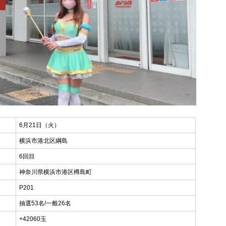
6月21日（火）
横浜市港北区綱島
6回目
神奈川県横浜市港区樽島町
P201
抽選53名/一般26名
+42060玉