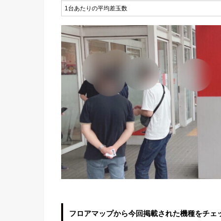
1台あたりの平均差玉数
フロアマップから今回掲載された機種をチェ