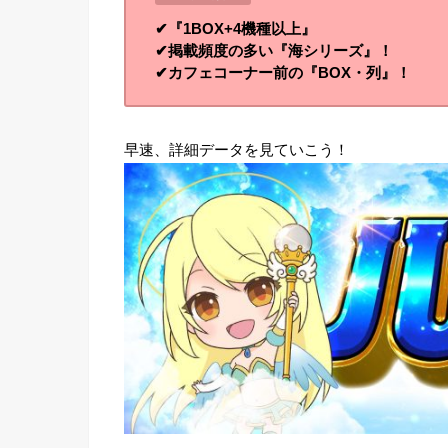
✔『1BOX+4機種以上』
✔掲載頻度の多い『海シリーズ』！
✔カフェコーナー前の『BOX・列』！
早速、詳細データを見ていこう！