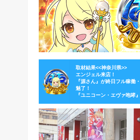
取材結果<<神奈川県>>
エンジェル来店！
『源さん』が終日フル稼働・
魅了！
『ユニコーン・エヴァ咆哮